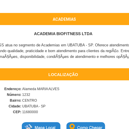
ACADEMIAS
ACADEMIA BIOFITNESS LTDA
atua no segmento de Academias em UBATUBA - SP. Oferece atendimento c
ando qualidade, praticidade e bom atendimento para clientes da regiÃ£o. Entr
rmaÃ§Ãµes, disponibilidade, condiÃ§Ãµes de atendimento e melhores opÃ§Ã
LOCALIZAÇÃO
Endereço:
Alameda MARIA ALVES
Número:
1232
Bairro:
CENTRO
Cidade:
UBATUBA - SP
CEP:
11680000