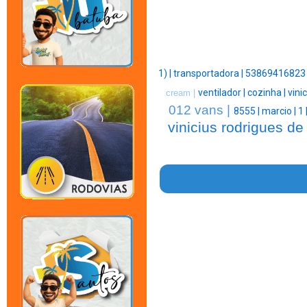
1) |
transportadora |
53869416823 
ventilador |
cozinha |
vinic
cream |
012 vans |
8555 |
marcio |
1 
vinicius rodrigues de 