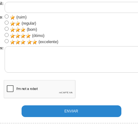
l:
o
:
(ruim)
(regular)
(bom)
(ótimo)
(excelente)
s: