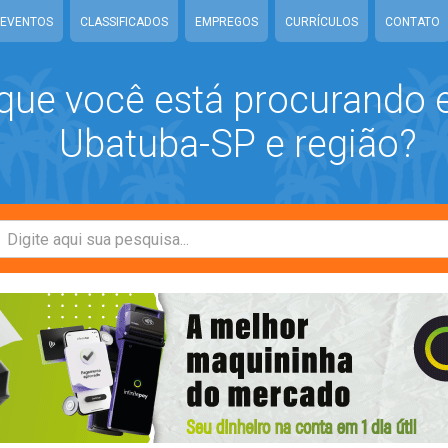
EVENTOS
CLASSIFICADOS
EMPREGOS
CURRÍCULOS
CONTATO
que você está procurando
Ubatuba-SP e região?