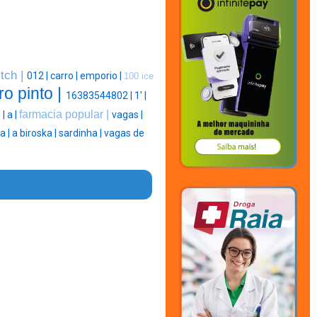
tch |
012 |
carro |
emporio |
100 ice
ro pinto |
16383544802 |
1' |
farmacia popular |
' |
a |
vagas |
a |
a biroska |
sardinha |
vagas de