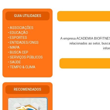
GUIA UTILIDADES
• ASSOCIAÇÕES
• EDUCAÇÃO
• ESPORTES
A empresa ACADEMIA BIOFITNESS 
• ENTIDADES/ONGS
relacionados ao setor, busc
• MAPA
info
• BUSCA CEP
• SERVIÇOS PÚBLICOS
• SAÚDE
• TEMPO & CLIMA
RECOMENDADOS