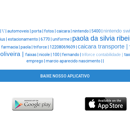
nintendo swi
|
\' |
automoveis |
porta |
fotos |
caicara |
nintendo |
5400 |
paola da silvia ribei
ius |
estacionamento |
6770 |
uniforme |
caicara transporte |
|
farmacia |
paola |
triforce |
12208069609 |
oliveira |
faixas |
nicole |
100 |
fernando |
triforce contabilidade |
tax
emprego |
marcio aparecido nascimento |
|
BAIXE NOSSO APLICATIVO