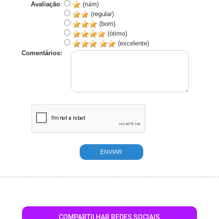
Avaliação
:
(ruim)
(regular)
(bom)
(ótimo)
(excelente)
Comentários:
COMPARTILHAR REDES SOCIAIS