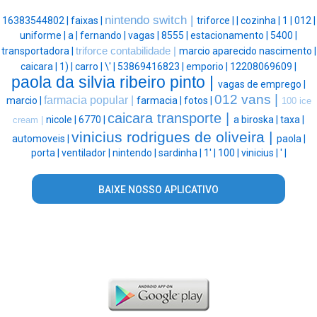
nintendo switch |
16383544802 |
faixas |
triforce |
|
cozinha |
1 |
012 |
uniforme |
a |
fernando |
vagas |
8555 |
estacionamento |
5400 |
transportadora |
triforce contabilidade |
marcio aparecido nascimento |
caicara |
1) |
carro |
\' |
53869416823 |
emporio |
12208069609 |
paola da silvia ribeiro pinto |
vagas de emprego |
012 vans |
farmacia popular |
marcio |
farmacia |
fotos |
100 ice
caicara transporte |
nicole |
6770 |
a biroska |
taxa |
cream |
vinicius rodrigues de oliveira |
automoveis |
paola |
porta |
ventilador |
nintendo |
sardinha |
1' |
100 |
vinicius |
' |
BAIXE NOSSO APLICATIVO