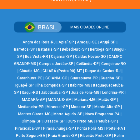
MAIS CIDADES ONLINE
Angra dos Reis-RJ
|
Apiaí-SP
|
Aracaju-SE
|
Arujá-SP
|
Barretos-SP
|
Batatais-SP
|
Bebedouro-SP
|
Bertioga-SP
|
Birigui-
SP
|
Boa Vista-RR
|
Cajamar-SP
|
Caldas Novas-GO
|
CAMPO
GRANDE-MS
|
Campos Jordão-SP
|
Ceilândia-DF
|
Cerejeiras-RO
|
Cláudio-MG
|
CUIABÁ (Pedra 90)-MT
|
Duque de Caxias-RJ
|
Garanhuns-PE
|
GOIÂNIA-GO
|
Guarapuava-PR
|
Guariba-SP
|
Iguapé-SP
|
Ilha Comprida-SP
|
Itabirito-MG
|
Itaquaquecetuba-
SP
|
Itaqui-RS
|
Jaboticabal-SP
|
Juiz de Fora-MG
|
Londrina-PR
|
MACAPÁ-AP
|
MANAUS-AM
|
Mariana-MG
|
Matão-SP
|
Medianeira-PR
|
Mirassol-SP
|
Mococa-SP
|
Monte Alto-SP
|
Montes Claros-MG
|
Morro Agudo-SP
|
Novo Progresso-PA
|
Olímpia-SP
|
Osasco-SP
|
Ouro Preto-MG
|
Peruíbe-SP
|
Piracicaba-SP
|
Pirassununga-SP
|
Ponta Porã-MS
|
Portel-PA
|
Porto Seguro-BA
|
Praia Grande-SP
|
Ribeirão Preto-SP
|
Rolim