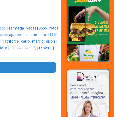
dade |
farmacia |
vagas |
8555 |
fotos
012
arcio aparecido nascimento |
 |
1 |
triforce |
carro |
marcio |
nicole |
icius |
\' |
faixas |
' |
100 ice cream |