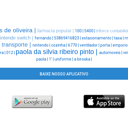
s de oliveira |
farmacia popular |
100 |
5400 |
triforce contabili
intendo switch |
fernando |
53869416823 |
estacionamento |
taxa |
m
 transporte |
nintendo |
cozinha |
6770 |
ventilador |
porta |
emporio
paola da silvia ribeiro pinto |
ra |
012 |
automoveis |
vin
paola |
1' |
uniforme |
a biroska |
BAIXE NOSSO APLICATIVO