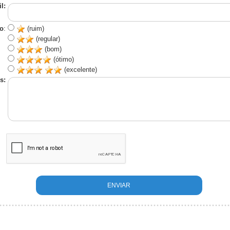
l:
o
:
(ruim)
(regular)
(bom)
(ótimo)
(excelente)
s: