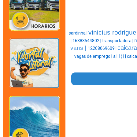
vinicius rodrigue
sardinha |
n
|
16383544802 |
transportadora |
caicara
vans |
12208069609 |
vagas de emprego |
a |
1) |
|
caica