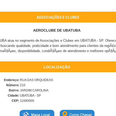
ASSOCIAÇÕES E CLUBES
AEROCLUBE DE UBATUBA
 atua no segmento de Associações e Clubes em UBATUBA - SP. Oferece a
 buscando qualidade, praticidade e bom atendimento para clientes da regiÃ£o
rmaÃ§Ãµes, disponibilidade, condiÃ§Ãµes de atendimento e melhores opÃ§Ã
LOCALIZAÇÃO
Endereço:
RUA DAS ORQUIDEAS
Número:
210
Bairro:
JARDIM CAROLINA
Cidade:
UBATUBA - SP
CEP:
11680000