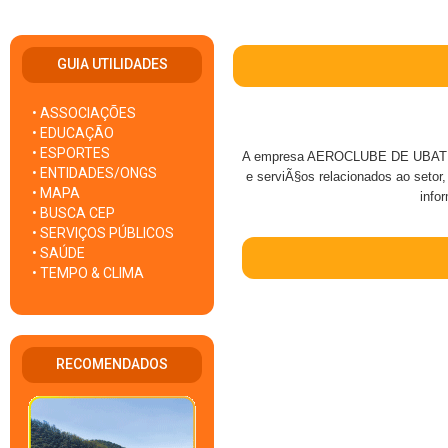
GUIA UTILIDADES
• ASSOCIAÇÕES
• EDUCAÇÃO
• ESPORTES
A empresa AEROCLUBE DE UBATUBA
• ENTIDADES/ONGS
e serviÃ§os relacionados ao setor,
• MAPA
info
• BUSCA CEP
• SERVIÇOS PÚBLICOS
• SAÚDE
• TEMPO & CLIMA
RECOMENDADOS