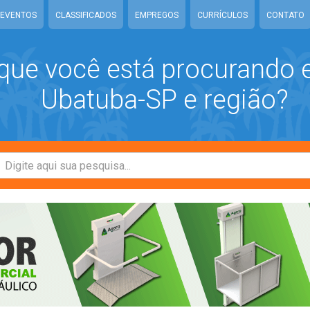
EVENTOS
CLASSIFICADOS
EMPREGOS
CURRÍCULOS
CONTATO
que você está procurando
Ubatuba-SP e região?