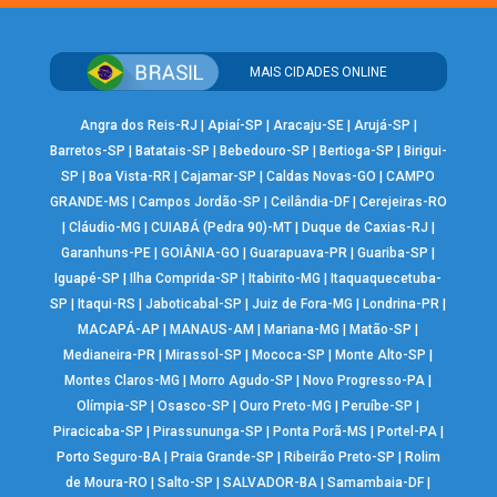
MAIS CIDADES ONLINE
Angra dos Reis-RJ
|
Apiaí-SP
|
Aracaju-SE
|
Arujá-SP
|
Barretos-SP
|
Batatais-SP
|
Bebedouro-SP
|
Bertioga-SP
|
Birigui-
SP
|
Boa Vista-RR
|
Cajamar-SP
|
Caldas Novas-GO
|
CAMPO
GRANDE-MS
|
Campos Jordão-SP
|
Ceilândia-DF
|
Cerejeiras-RO
|
Cláudio-MG
|
CUIABÁ (Pedra 90)-MT
|
Duque de Caxias-RJ
|
Garanhuns-PE
|
GOIÂNIA-GO
|
Guarapuava-PR
|
Guariba-SP
|
Iguapé-SP
|
Ilha Comprida-SP
|
Itabirito-MG
|
Itaquaquecetuba-
SP
|
Itaqui-RS
|
Jaboticabal-SP
|
Juiz de Fora-MG
|
Londrina-PR
|
MACAPÁ-AP
|
MANAUS-AM
|
Mariana-MG
|
Matão-SP
|
Medianeira-PR
|
Mirassol-SP
|
Mococa-SP
|
Monte Alto-SP
|
Montes Claros-MG
|
Morro Agudo-SP
|
Novo Progresso-PA
|
Olímpia-SP
|
Osasco-SP
|
Ouro Preto-MG
|
Peruíbe-SP
|
Piracicaba-SP
|
Pirassununga-SP
|
Ponta Porã-MS
|
Portel-PA
|
Porto Seguro-BA
|
Praia Grande-SP
|
Ribeirão Preto-SP
|
Rolim
de Moura-RO
|
Salto-SP
|
SALVADOR-BA
|
Samambaia-DF
|