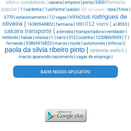
farmacia
triforce contabilidade |
caicara |
emporio |
porta |
5400 |
popular |
1 |
sardinha |
' |
uniforme |
paola |
taxa |
fotos |
100 ice cream |
vinicius rodrigues de
6770 |
estacionamento |
1) |
vagas |
oliveira |
012 vans |
16383544802 |
farmacia |
100 |
a |
8555 |
caicara transporte |
a biroska |
transportadora |
ventilador |
nintendo |
faixas |
vinicius |
\' |
carro |
012 |
cozinha |
12208069609 |
1' |
fernando |
53869416823 |
marcio |
nicole |
automoveis |
triforce |
|
paola da silvia ribeiro pinto |
nintendo switch |
marcio aparecido nascimento |
vagas de emprego |
BAIXE NOSSO APLICATIVO