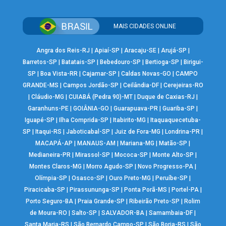
MAIS CIDADES ONLINE
Angra dos Reis-RJ
|
Apiaí-SP
|
Aracaju-SE
|
Arujá-SP
|
Barretos-SP
|
Batatais-SP
|
Bebedouro-SP
|
Bertioga-SP
|
Birigui-
SP
|
Boa Vista-RR
|
Cajamar-SP
|
Caldas Novas-GO
|
CAMPO
GRANDE-MS
|
Campos Jordão-SP
|
Ceilândia-DF
|
Cerejeiras-RO
|
Cláudio-MG
|
CUIABÁ (Pedra 90)-MT
|
Duque de Caxias-RJ
|
Garanhuns-PE
|
GOIÂNIA-GO
|
Guarapuava-PR
|
Guariba-SP
|
Iguapé-SP
|
Ilha Comprida-SP
|
Itabirito-MG
|
Itaquaquecetuba-
SP
|
Itaqui-RS
|
Jaboticabal-SP
|
Juiz de Fora-MG
|
Londrina-PR
|
MACAPÁ-AP
|
MANAUS-AM
|
Mariana-MG
|
Matão-SP
|
Medianeira-PR
|
Mirassol-SP
|
Mococa-SP
|
Monte Alto-SP
|
Montes Claros-MG
|
Morro Agudo-SP
|
Novo Progresso-PA
|
Olímpia-SP
|
Osasco-SP
|
Ouro Preto-MG
|
Peruíbe-SP
|
Piracicaba-SP
|
Pirassununga-SP
|
Ponta Porã-MS
|
Portel-PA
|
Porto Seguro-BA
|
Praia Grande-SP
|
Ribeirão Preto-SP
|
Rolim
de Moura-RO
|
Salto-SP
|
SALVADOR-BA
|
Samambaia-DF
|
Santa Maria-RS
|
São Bernardo Campo-SP
|
São Borja-RS
|
São