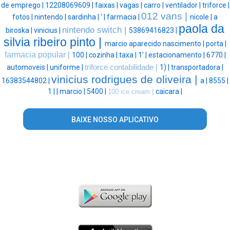
de emprego |
12208069609 |
faixas |
vagas |
carro |
ventilador |
triforce |
012 vans |
fotos |
nintendo |
sardinha |
' |
farmacia |
nicole |
a
paola da
nintendo switch |
biroska |
vinicius |
53869416823 |
silvia ribeiro pinto |
marcio aparecido nascimento |
porta |
farmacia popular |
100 |
cozinha |
taxa |
1' |
estacionamento |
6770 |
automoveis |
uniforme |
triforce contabilidade |
1) |
transportadora |
vinicius rodrigues de oliveira |
16383544802 |
a |
8555 |
1 |
|
marcio |
5400 |
caicara |
100 ice cream |
BAIXE NOSSO APLICATIVO