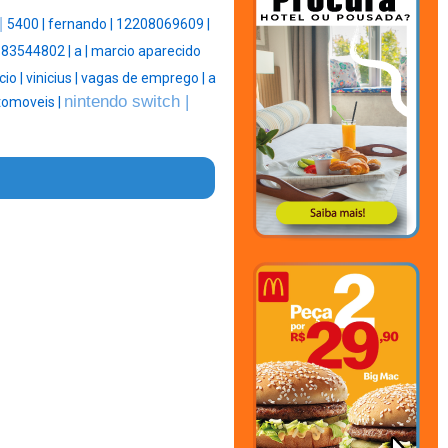
|
5400 |
fernando |
12208069609 |
83544802 |
a |
marcio aparecido
io |
vinicius |
vagas de emprego |
a
nintendo switch |
tomoveis |