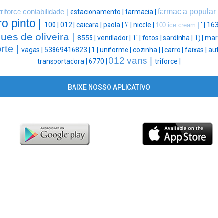
farmacia popular 
triforce contabilidade |
estacionamento |
farmacia |
ro pinto |
100 |
012 |
caicara |
paola |
\' |
nicole |
' |
163
100 ice cream |
gues de oliveira |
8555 |
ventilador |
1' |
fotos |
sardinha |
1) |
marc
rte |
vagas |
53869416823 |
1 |
uniforme |
cozinha |
|
carro |
faixas |
au
012 vans |
transportadora |
6770 |
triforce |
BAIXE NOSSO APLICATIVO