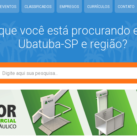
EVENTOS
CLASSIFICADOS
EMPREGOS
CURRÍCULOS
CONTATO
que você está procurando
Ubatuba-SP e região?