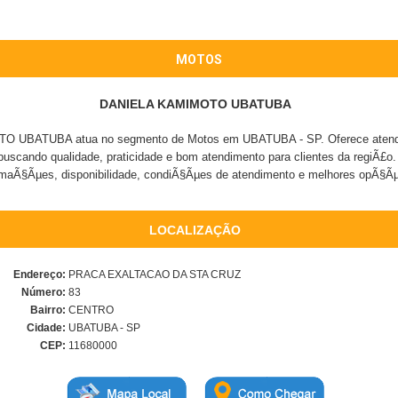
MOTOS
DANIELA KAMIMOTO UBATUBA
 UBATUBA atua no segmento de Motos em UBATUBA - SP. Oferece atendim
buscando qualidade, praticidade e bom atendimento para clientes da regiÃ£o.
rmaÃ§Ãµes, disponibilidade, condiÃ§Ãµes de atendimento e melhores opÃ§Ã
LOCALIZAÇÃO
Endereço:
PRACA EXALTACAO DA STA CRUZ
Número:
83
Bairro:
CENTRO
Cidade:
UBATUBA - SP
CEP:
11680000