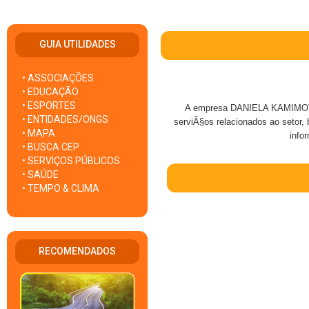
GUIA UTILIDADES
• ASSOCIAÇÕES
• EDUCAÇÃO
• ESPORTES
A empresa DANIELA KAMIMOTO
• ENTIDADES/ONGS
serviÃ§os relacionados ao setor, 
• MAPA
info
• BUSCA CEP
• SERVIÇOS PÚBLICOS
• SAÚDE
• TEMPO & CLIMA
RECOMENDADOS