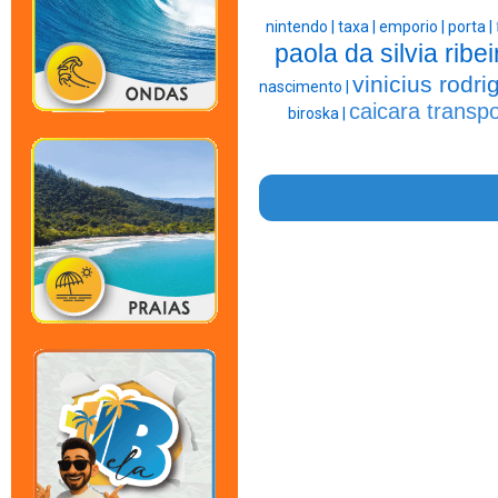
nintendo |
taxa |
emporio |
porta |
paola da silvia ribei
vinicius rodri
nascimento |
caicara transpo
biroska |