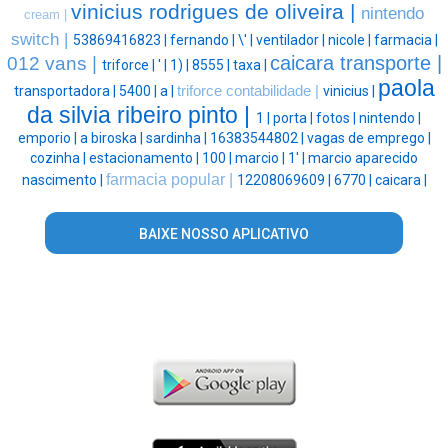
vinicius rodrigues de oliveira |
nintendo
cream |
switch |
53869416823 |
fernando |
\' |
ventilador |
nicole |
farmacia |
caicara transporte |
012 vans |
triforce |
' |
1) |
8555 |
taxa |
paola
transportadora |
5400 |
a |
triforce contabilidade |
vinicius |
da silvia ribeiro pinto |
1 |
porta |
fotos |
nintendo |
emporio |
a biroska |
sardinha |
16383544802 |
vagas de emprego |
cozinha |
estacionamento |
100 |
marcio |
1' |
marcio aparecido
farmacia popular |
nascimento |
12208069609 |
6770 |
caicara |
BAIXE NOSSO APLICATIVO