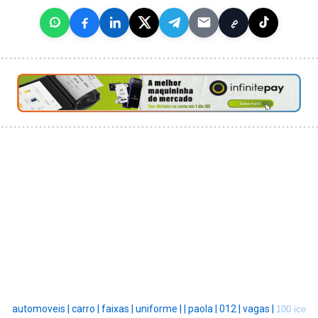
automoveis |
carro |
faixas |
uniforme |
|
paola |
012 |
vagas |
100 ice