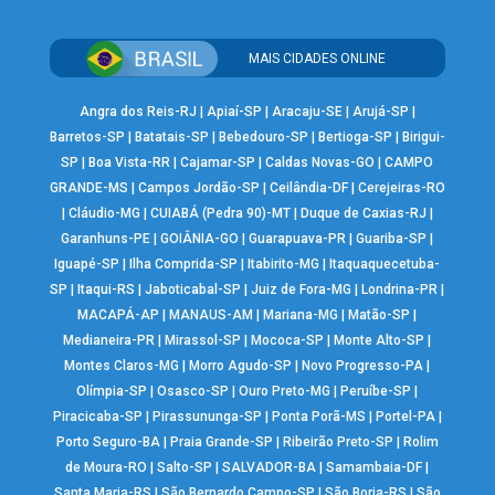
MAIS CIDADES ONLINE
Angra dos Reis-RJ
|
Apiaí-SP
|
Aracaju-SE
|
Arujá-SP
|
Barretos-SP
|
Batatais-SP
|
Bebedouro-SP
|
Bertioga-SP
|
Birigui-
SP
|
Boa Vista-RR
|
Cajamar-SP
|
Caldas Novas-GO
|
CAMPO
GRANDE-MS
|
Campos Jordão-SP
|
Ceilândia-DF
|
Cerejeiras-RO
|
Cláudio-MG
|
CUIABÁ (Pedra 90)-MT
|
Duque de Caxias-RJ
|
Garanhuns-PE
|
GOIÂNIA-GO
|
Guarapuava-PR
|
Guariba-SP
|
Iguapé-SP
|
Ilha Comprida-SP
|
Itabirito-MG
|
Itaquaquecetuba-
SP
|
Itaqui-RS
|
Jaboticabal-SP
|
Juiz de Fora-MG
|
Londrina-PR
|
MACAPÁ-AP
|
MANAUS-AM
|
Mariana-MG
|
Matão-SP
|
Medianeira-PR
|
Mirassol-SP
|
Mococa-SP
|
Monte Alto-SP
|
Montes Claros-MG
|
Morro Agudo-SP
|
Novo Progresso-PA
|
Olímpia-SP
|
Osasco-SP
|
Ouro Preto-MG
|
Peruíbe-SP
|
Piracicaba-SP
|
Pirassununga-SP
|
Ponta Porã-MS
|
Portel-PA
|
Porto Seguro-BA
|
Praia Grande-SP
|
Ribeirão Preto-SP
|
Rolim
de Moura-RO
|
Salto-SP
|
SALVADOR-BA
|
Samambaia-DF
|
Santa Maria-RS
|
São Bernardo Campo-SP
|
São Borja-RS
|
São