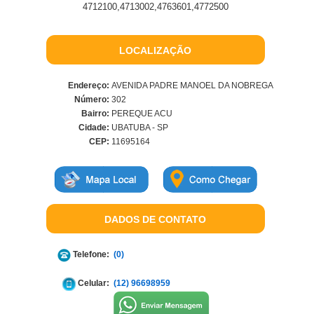
4712100,4713002,4763601,4772500
LOCALIZAÇÃO
Endereço:
AVENIDA PADRE MANOEL DA NOBREGA
Número:
302
Bairro:
PEREQUE ACU
Cidade:
UBATUBA - SP
CEP:
11695164
DADOS DE CONTATO
Telefone:
(0)
Celular:
(12) 96698959