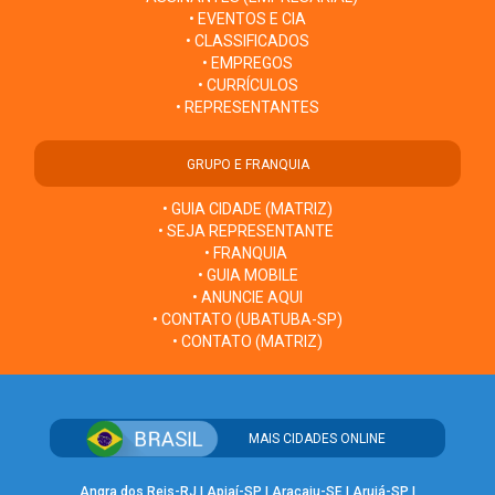
• EVENTOS E CIA
• CLASSIFICADOS
• EMPREGOS
• CURRÍCULOS
• REPRESENTANTES
GRUPO E FRANQUIA
• GUIA CIDADE (MATRIZ)
• SEJA REPRESENTANTE
• FRANQUIA
• GUIA MOBILE
• ANUNCIE AQUI
• CONTATO (UBATUBA-SP)
• CONTATO (MATRIZ)
MAIS CIDADES ONLINE
Angra dos Reis-RJ
|
Apiaí-SP
|
Aracaju-SE
|
Arujá-SP
|