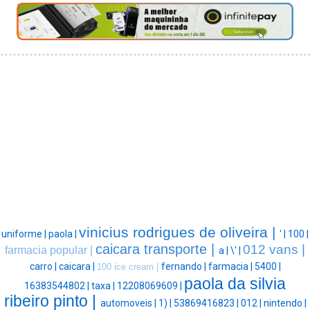
vinicius rodrigues de oliveira |
uniforme |
paola |
' |
100 |
caicara transporte |
012 vans |
farmacia popular |
a |
\' |
carro |
caicara |
fernando |
farmacia |
5400 |
100 ice cream |
paola da silvia
16383544802 |
taxa |
12208069609 |
ribeiro pinto |
automoveis |
1) |
53869416823 |
012 |
nintendo |