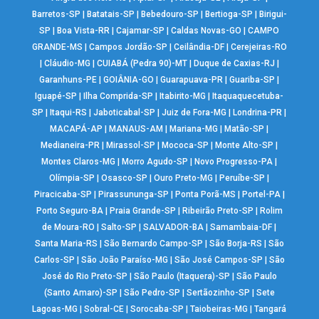
Barretos-SP
|
Batatais-SP
|
Bebedouro-SP
|
Bertioga-SP
|
Birigui-
SP
|
Boa Vista-RR
|
Cajamar-SP
|
Caldas Novas-GO
|
CAMPO
GRANDE-MS
|
Campos Jordão-SP
|
Ceilândia-DF
|
Cerejeiras-RO
|
Cláudio-MG
|
CUIABÁ (Pedra 90)-MT
|
Duque de Caxias-RJ
|
Garanhuns-PE
|
GOIÂNIA-GO
|
Guarapuava-PR
|
Guariba-SP
|
Iguapé-SP
|
Ilha Comprida-SP
|
Itabirito-MG
|
Itaquaquecetuba-
SP
|
Itaqui-RS
|
Jaboticabal-SP
|
Juiz de Fora-MG
|
Londrina-PR
|
MACAPÁ-AP
|
MANAUS-AM
|
Mariana-MG
|
Matão-SP
|
Medianeira-PR
|
Mirassol-SP
|
Mococa-SP
|
Monte Alto-SP
|
Montes Claros-MG
|
Morro Agudo-SP
|
Novo Progresso-PA
|
Olímpia-SP
|
Osasco-SP
|
Ouro Preto-MG
|
Peruíbe-SP
|
Piracicaba-SP
|
Pirassununga-SP
|
Ponta Porã-MS
|
Portel-PA
|
Porto Seguro-BA
|
Praia Grande-SP
|
Ribeirão Preto-SP
|
Rolim
de Moura-RO
|
Salto-SP
|
SALVADOR-BA
|
Samambaia-DF
|
Santa Maria-RS
|
São Bernardo Campo-SP
|
São Borja-RS
|
São
Carlos-SP
|
São João Paraíso-MG
|
São José Campos-SP
|
São
José do Rio Preto-SP
|
São Paulo (Itaquera)-SP
|
São Paulo
(Santo Amaro)-SP
|
São Pedro-SP
|
Sertãozinho-SP
|
Sete
Lagoas-MG
|
Sobral-CE
|
Sorocaba-SP
|
Taiobeiras-MG
|
Tangará