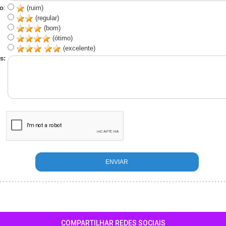
o
:
(ruim)
(regular)
(bom)
(ótimo)
(excelente)
s:
COMPARTILHAR REDES SOCIAIS