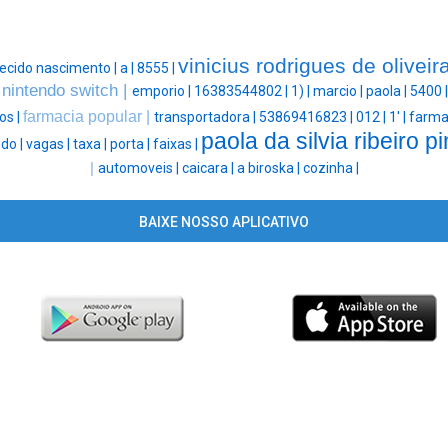
vinicius rodrigues de oliveir
ecido nascimento |
a |
8555 |
nintendo switch |
|
emporio |
16383544802 |
1) |
marcio |
paola |
5400 
farmacia popular |
os |
transportadora |
53869416823 |
012 |
1' |
farma
paola da silvia ribeiro pi
do |
vagas |
taxa |
porta |
faixas |
|
automoveis |
caicara |
a biroska |
cozinha |
BAIXE NOSSO APLICATIVO