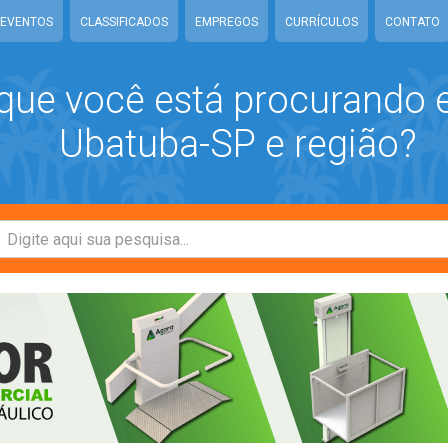
EVENTOS
CLASSIFICADOS
EMPREGOS
CURRÍCULOS
CONTATO
que você está procurando
Ubatuba-SP e região?