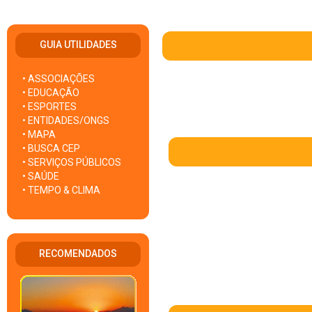
GUIA UTILIDADES
• ASSOCIAÇÕES
• EDUCAÇÃO
• ESPORTES
• ENTIDADES/ONGS
• MAPA
• BUSCA CEP
• SERVIÇOS PÚBLICOS
• SAÚDE
• TEMPO & CLIMA
RECOMENDADOS