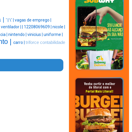
a |
' |
\' |
vagas de emprego |
|
ventilador |
|
12208069609 |
nicole |
cia |
nintendo |
vinicius |
uniforme |
nto |
carro |
triforce contabilidade