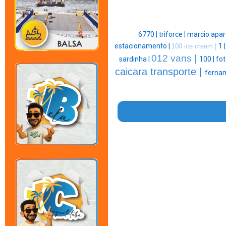
6770 |
triforce |
marcio apar
estacionamento |
1 
100 ice cream |
012 vans |
sardinha |
100 |
fot
caicara transporte |
fernan