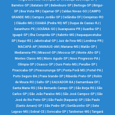
Barretos-SP
|
Batatais-SP
|
Bebedouro-SP
|
Bertioga-SP
|
Birigui-
SP
|
Boa Vista-RR
|
Cajamar-SP
|
Caldas Novas-GO
|
CAMPO
GRANDE-MS
|
Campos Jordão-SP
|
Ceilândia-DF
|
Cerejeiras-RO
|
Cláudio-MG
|
CUIABÁ (Pedra 90)-MT
|
Duque de Caxias-RJ
|
Garanhuns-PE
|
GOIÂNIA-GO
|
Guarapuava-PR
|
Guariba-SP
|
Iguapé-SP
|
Ilha Comprida-SP
|
Itabirito-MG
|
Itaquaquecetuba-
SP
|
Itaqui-RS
|
Jaboticabal-SP
|
Juiz de Fora-MG
|
Londrina-PR
|
MACAPÁ-AP
|
MANAUS-AM
|
Mariana-MG
|
Matão-SP
|
Medianeira-PR
|
Mirassol-SP
|
Mococa-SP
|
Monte Alto-SP
|
Montes Claros-MG
|
Morro Agudo-SP
|
Novo Progresso-PA
|
Olímpia-SP
|
Osasco-SP
|
Ouro Preto-MG
|
Peruíbe-SP
|
Piracicaba-SP
|
Pirassununga-SP
|
Ponta Porã-MS
|
Portel-PA
|
Porto Seguro-BA
|
Praia Grande-SP
|
Ribeirão Preto-SP
|
Rolim
de Moura-RO
|
Salto-SP
|
SALVADOR-BA
|
Samambaia-DF
|
Santa Maria-RS
|
São Bernardo Campo-SP
|
São Borja-RS
|
São
Carlos-SP
|
São João Paraíso-MG
|
São José Campos-SP
|
São
José do Rio Preto-SP
|
São Paulo (Itaquera)-SP
|
São Paulo
(Santo Amaro)-SP
|
São Pedro-SP
|
Sertãozinho-SP
|
Sete
Lagoas-MG
|
Sobral-CE
|
Sorocaba-SP
|
Taiobeiras-MG
|
Tangará