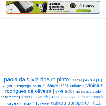
paola da silvia ribeiro pinto |
faixas |
vinicius |
1) |
vinicius
vagas de emprego |
porta |
\' |
53869416823 |
uniforme |
rodrigues de oliveira |
6770 |
5400 |
marcio aparecido
nintendo switch |
farmacia popular
nascimento |
1 |
100 ice cream |
caicara transporte |
012
|
caicara |
marcio |
1' |
triforce |