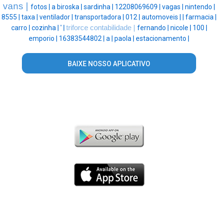
vans |
fotos |
a biroska |
sardinha |
12208069609 |
vagas |
nintendo |
8555 |
taxa |
ventilador |
transportadora |
012 |
automoveis |
|
farmacia |
carro |
cozinha |
' |
triforce contabilidade |
fernando |
nicole |
100 |
emporio |
16383544802 |
a |
paola |
estacionamento |
BAIXE NOSSO APLICATIVO