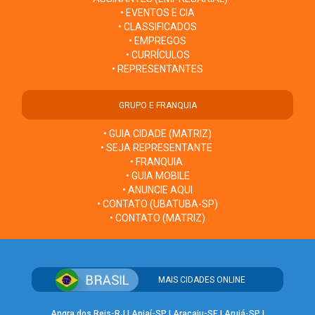
• EVENTOS E CIA
• CLASSIFICADOS
• EMPREGOS
• CURRÍCULOS
• REPRESENTANTES
GRUPO E FRANQUIA
• GUIA CIDADE (MATRIZ)
• SEJA REPRESENTANTE
• FRANQUIA
• GUIA MOBILE
• ANUNCIE AQUI
• CONTATO (UBATUBA-SP)
• CONTATO (MATRIZ)
MAIS CIDADES ONLINE
Angra dos Reis-RJ
|
Apiaí-SP
|
Aracaju-SE
|
Arujá-SP
|