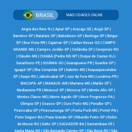
MAIS CIDADES ONLINE
Angra dos Reis-RJ
|
Apiaí-SP
|
Aracaju-SE
|
Arujá-SP
|
Barretos-SP
|
Batatais-SP
|
Bebedouro-SP
|
Bertioga-SP
|
Birigui-
SP
|
Boa Vista-RR
|
Cajamar-SP
|
Caldas Novas-GO
|
CAMPO
GRANDE-MS
|
Campos Jordão-SP
|
Ceilândia-DF
|
Cerejeiras-RO
|
Cláudio-MG
|
CUIABÁ (Pedra 90)-MT
|
Duque de Caxias-RJ
|
Garanhuns-PE
|
GOIÂNIA-GO
|
Guarapuava-PR
|
Guariba-SP
|
Iguapé-SP
|
Ilha Comprida-SP
|
Itabirito-MG
|
Itaquaquecetuba-
SP
|
Itaqui-RS
|
Jaboticabal-SP
|
Juiz de Fora-MG
|
Londrina-PR
|
MACAPÁ-AP
|
MANAUS-AM
|
Mariana-MG
|
Matão-SP
|
Medianeira-PR
|
Mirassol-SP
|
Mococa-SP
|
Monte Alto-SP
|
Montes Claros-MG
|
Morro Agudo-SP
|
Novo Progresso-PA
|
Olímpia-SP
|
Osasco-SP
|
Ouro Preto-MG
|
Peruíbe-SP
|
Piracicaba-SP
|
Pirassununga-SP
|
Ponta Porã-MS
|
Portel-PA
|
Porto Seguro-BA
|
Praia Grande-SP
|
Ribeirão Preto-SP
|
Rolim
de Moura-RO
|
Salto-SP
|
SALVADOR-BA
|
Samambaia-DF
|
Santa Maria-RS
|
São Bernardo Campo-SP
|
São Borja-RS
|
São