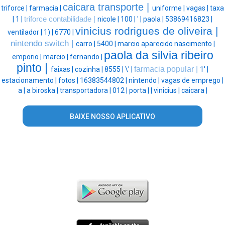
caicara transporte |
triforce |
farmacia |
uniforme |
vagas |
taxa
|
1 |
triforce contabilidade |
nicole |
100 |
' |
paola |
53869416823 |
vinicius rodrigues de oliveira |
ventilador |
1) |
6770 |
nintendo switch |
carro |
5400 |
marcio aparecido nascimento |
paola da silvia ribeiro
emporio |
marcio |
fernando |
pinto |
farmacia popular |
faixas |
cozinha |
8555 |
\' |
1' |
estacionamento |
fotos |
16383544802 |
nintendo |
vagas de emprego |
a |
a biroska |
transportadora |
012 |
porta |
|
vinicius |
caicara |
BAIXE NOSSO APLICATIVO