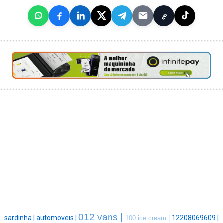
012 vans |
sardinha |
automoveis |
12208069609 |
100 ice cream |