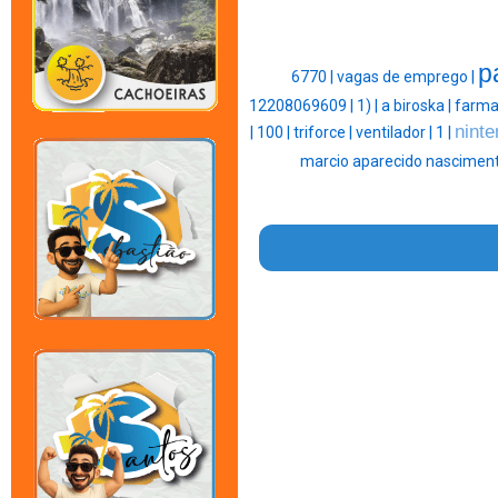
p
6770 |
vagas de emprego |
12208069609 |
1) |
a biroska |
farma
ninte
|
100 |
triforce |
ventilador |
1 |
marcio aparecido nasciment