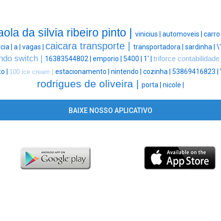
aola da silvia ribeiro pinto |
vinicius |
automoveis |
carro
caicara transporte |
cia |
a |
vagas |
transportadora |
sardinha |
\'
ndo switch |
16383544802 |
emporio |
5400 |
1' |
triforce contabilidade
o |
estacionamento |
nintendo |
cozinha |
53869416823 |
100 ice cream |
rodrigues de oliveira |
porta |
nicole |
BAIXE NOSSO APLICATIVO