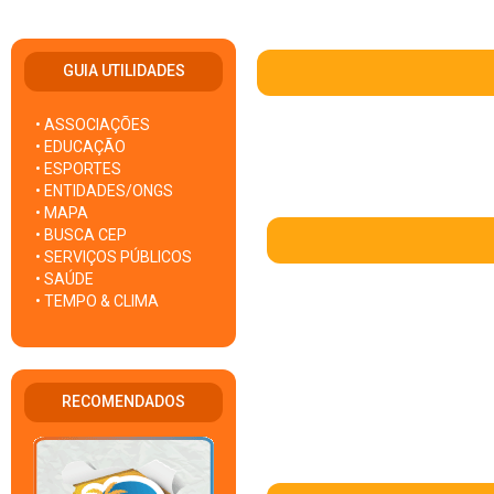
GUIA UTILIDADES
• ASSOCIAÇÕES
• EDUCAÇÃO
• ESPORTES
• ENTIDADES/ONGS
• MAPA
• BUSCA CEP
• SERVIÇOS PÚBLICOS
• SAÚDE
• TEMPO & CLIMA
RECOMENDADOS