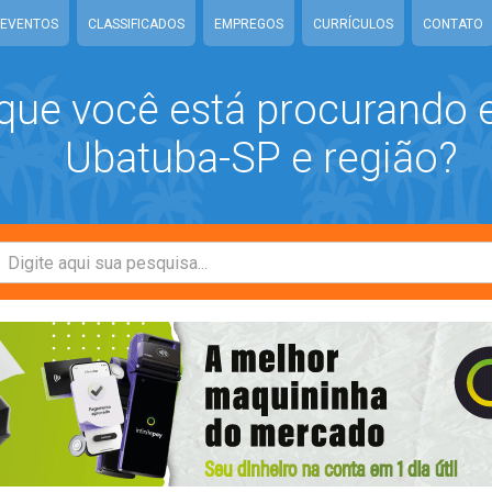
EVENTOS
CLASSIFICADOS
EMPREGOS
CURRÍCULOS
CONTATO
que você está procurando
Ubatuba-SP e região?