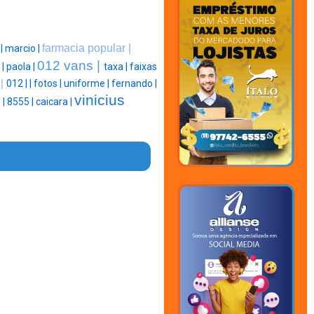
farmacia popular |
 |
marcio |
012 vans |
 |
paola |
taxa |
faixas
 |
012 |
|
fotos |
uniforme |
fernando |
vinicius
' |
8555 |
caicara |