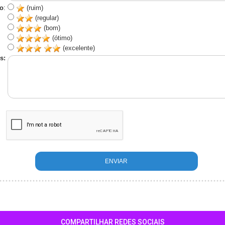
o
:
(ruim)
(regular)
(bom)
(ótimo)
(excelente)
s:
COMPARTILHAR REDES SOCIAIS