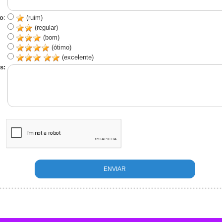
o
:
(ruim)
(regular)
(bom)
(ótimo)
(excelente)
s: