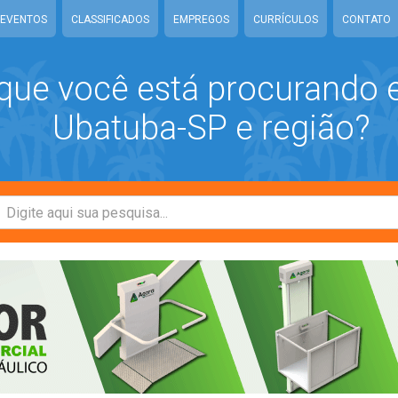
EVENTOS
CLASSIFICADOS
EMPREGOS
CURRÍCULOS
CONTATO
que você está procurando
Ubatuba-SP e região?