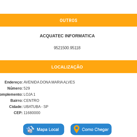
OUTROS
ACQUATEC INFORMATICA
9521500.95118
LOCALIZAÇÃO
Endereço:
AVENIDA DONA MARIA ALVES
Número:
529
omplemento:
LOJA 1
Bairro:
CENTRO
Cidade:
UBATUBA - SP
CEP:
11680000