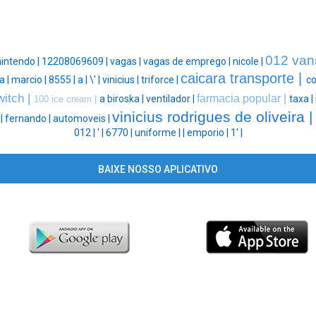
012 van
intendo |
12208069609 |
vagas |
vagas de emprego |
nicole |
caicara transporte |
a |
marcio |
8555 |
a |
\' |
vinicius |
triforce |
co
witch |
farmacia popular |
a biroska |
ventilador |
taxa |
100 ice cream |
vinicius rodrigues de oliveira 
 |
fernando |
automoveis |
012 |
' |
6770 |
uniforme |
|
emporio |
1' |
BAIXE NOSSO APLICATIVO