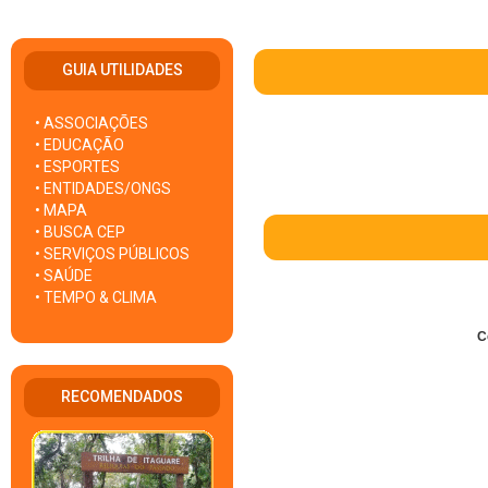
GUIA UTILIDADES
• ASSOCIAÇÕES
• EDUCAÇÃO
• ESPORTES
• ENTIDADES/ONGS
• MAPA
• BUSCA CEP
• SERVIÇOS PÚBLICOS
• SAÚDE
• TEMPO & CLIMA
C
RECOMENDADOS