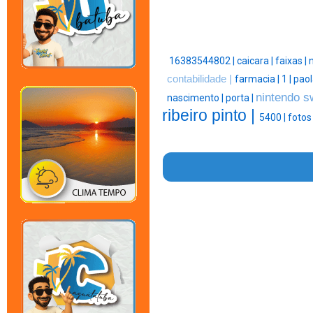
16383544802 |
caicara |
faixas |
n
contabilidade |
farmacia |
1 |
paol
nintendo s
nascimento |
porta |
ribeiro pinto |
5400 |
fotos