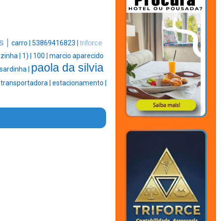
s |
carro |
53869416823 |
triforce
zinha |
1) |
100 |
marcio aparecido
paola da silvia
sardinha |
|
transportadora |
estacionamento |