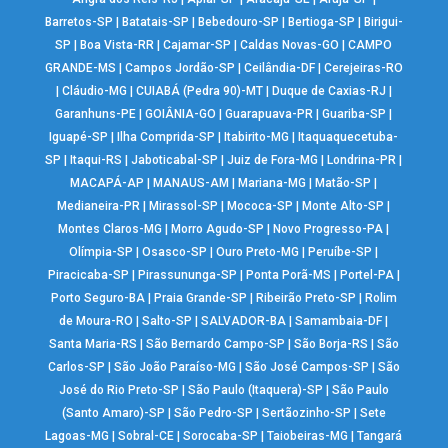
Barretos-SP
|
Batatais-SP
|
Bebedouro-SP
|
Bertioga-SP
|
Birigui-
SP
|
Boa Vista-RR
|
Cajamar-SP
|
Caldas Novas-GO
|
CAMPO
GRANDE-MS
|
Campos Jordão-SP
|
Ceilândia-DF
|
Cerejeiras-RO
|
Cláudio-MG
|
CUIABÁ (Pedra 90)-MT
|
Duque de Caxias-RJ
|
Garanhuns-PE
|
GOIÂNIA-GO
|
Guarapuava-PR
|
Guariba-SP
|
Iguapé-SP
|
Ilha Comprida-SP
|
Itabirito-MG
|
Itaquaquecetuba-
SP
|
Itaqui-RS
|
Jaboticabal-SP
|
Juiz de Fora-MG
|
Londrina-PR
|
MACAPÁ-AP
|
MANAUS-AM
|
Mariana-MG
|
Matão-SP
|
Medianeira-PR
|
Mirassol-SP
|
Mococa-SP
|
Monte Alto-SP
|
Montes Claros-MG
|
Morro Agudo-SP
|
Novo Progresso-PA
|
Olímpia-SP
|
Osasco-SP
|
Ouro Preto-MG
|
Peruíbe-SP
|
Piracicaba-SP
|
Pirassununga-SP
|
Ponta Porã-MS
|
Portel-PA
|
Porto Seguro-BA
|
Praia Grande-SP
|
Ribeirão Preto-SP
|
Rolim
de Moura-RO
|
Salto-SP
|
SALVADOR-BA
|
Samambaia-DF
|
Santa Maria-RS
|
São Bernardo Campo-SP
|
São Borja-RS
|
São
Carlos-SP
|
São João Paraíso-MG
|
São José Campos-SP
|
São
José do Rio Preto-SP
|
São Paulo (Itaquera)-SP
|
São Paulo
(Santo Amaro)-SP
|
São Pedro-SP
|
Sertãozinho-SP
|
Sete
Lagoas-MG
|
Sobral-CE
|
Sorocaba-SP
|
Taiobeiras-MG
|
Tangará