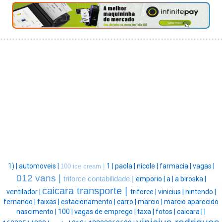
1) |
automoveis |
1 |
paola |
nicole |
farmacia |
vagas |
100 ice cream |
012 vans |
triforce contabilidade |
emporio |
a |
a biroska |
caicara transporte |
ventilador |
triforce |
vinicius |
nintendo |
fernando |
faixas |
estacionamento |
carro |
marcio |
marcio aparecido
nascimento |
100 |
vagas de emprego |
taxa |
fotos |
caicara |
|