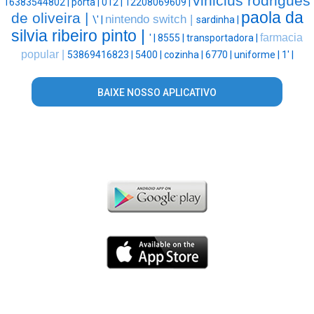
vinicius rodrigues
16383544802 |
porta |
012 |
12208069609 |
paola da
de oliveira |
nintendo switch |
\' |
sardinha |
silvia ribeiro pinto |
farmacia
' |
8555 |
transportadora |
popular |
53869416823 |
5400 |
cozinha |
6770 |
uniforme |
1' |
BAIXE NOSSO APLICATIVO