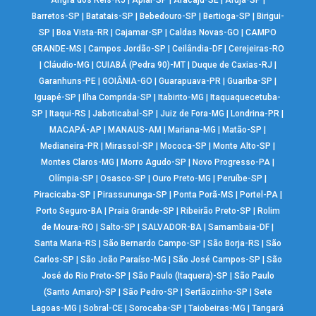
Barretos-SP
|
Batatais-SP
|
Bebedouro-SP
|
Bertioga-SP
|
Birigui-
SP
|
Boa Vista-RR
|
Cajamar-SP
|
Caldas Novas-GO
|
CAMPO
GRANDE-MS
|
Campos Jordão-SP
|
Ceilândia-DF
|
Cerejeiras-RO
|
Cláudio-MG
|
CUIABÁ (Pedra 90)-MT
|
Duque de Caxias-RJ
|
Garanhuns-PE
|
GOIÂNIA-GO
|
Guarapuava-PR
|
Guariba-SP
|
Iguapé-SP
|
Ilha Comprida-SP
|
Itabirito-MG
|
Itaquaquecetuba-
SP
|
Itaqui-RS
|
Jaboticabal-SP
|
Juiz de Fora-MG
|
Londrina-PR
|
MACAPÁ-AP
|
MANAUS-AM
|
Mariana-MG
|
Matão-SP
|
Medianeira-PR
|
Mirassol-SP
|
Mococa-SP
|
Monte Alto-SP
|
Montes Claros-MG
|
Morro Agudo-SP
|
Novo Progresso-PA
|
Olímpia-SP
|
Osasco-SP
|
Ouro Preto-MG
|
Peruíbe-SP
|
Piracicaba-SP
|
Pirassununga-SP
|
Ponta Porã-MS
|
Portel-PA
|
Porto Seguro-BA
|
Praia Grande-SP
|
Ribeirão Preto-SP
|
Rolim
de Moura-RO
|
Salto-SP
|
SALVADOR-BA
|
Samambaia-DF
|
Santa Maria-RS
|
São Bernardo Campo-SP
|
São Borja-RS
|
São
Carlos-SP
|
São João Paraíso-MG
|
São José Campos-SP
|
São
José do Rio Preto-SP
|
São Paulo (Itaquera)-SP
|
São Paulo
(Santo Amaro)-SP
|
São Pedro-SP
|
Sertãozinho-SP
|
Sete
Lagoas-MG
|
Sobral-CE
|
Sorocaba-SP
|
Taiobeiras-MG
|
Tangará