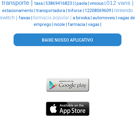
transporte |
012 vans |
taxa |
53869416823 |
|
paola |
vinicius |
nintendo
estacionamento |
transportadora |
triforce |
12208069609 |
switch |
farmacia popular |
faixas |
a biroska |
automoveis |
vagas de
emprego |
nicole |
farmacia |
vagas |
BAIXE NOSSO APLICATIVO