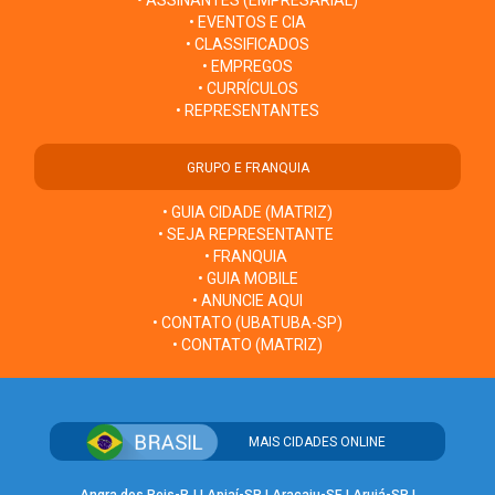
• EVENTOS E CIA
• CLASSIFICADOS
• EMPREGOS
• CURRÍCULOS
• REPRESENTANTES
GRUPO E FRANQUIA
• GUIA CIDADE (MATRIZ)
• SEJA REPRESENTANTE
• FRANQUIA
• GUIA MOBILE
• ANUNCIE AQUI
• CONTATO (UBATUBA-SP)
• CONTATO (MATRIZ)
MAIS CIDADES ONLINE
Angra dos Reis-RJ
|
Apiaí-SP
|
Aracaju-SE
|
Arujá-SP
|