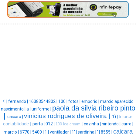
\' |
fernando |
16383544802 |
100 |
fotos |
emporio |
marcio aparecido
paola da silvia ribeiro pinto
nascimento |
a |
uniforme |
|
vinicius rodrigues de oliveira |
caicara |
1) |
triforce
contabilidade |
porta |
012 |
cozinha |
nintendo |
carro |
100 ice cream |
caicara
marcio |
6770 |
5400 |
1 |
ventilador |
1' |
sardinha |
' |
8555 |