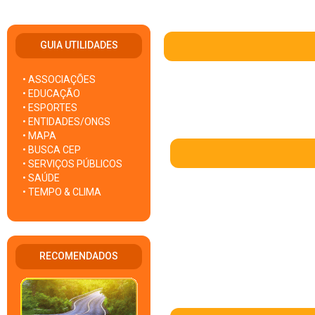
GUIA UTILIDADES
• ASSOCIAÇÕES
• EDUCAÇÃO
• ESPORTES
• ENTIDADES/ONGS
• MAPA
• BUSCA CEP
• SERVIÇOS PÚBLICOS
• SAÚDE
• TEMPO & CLIMA
RECOMENDADOS