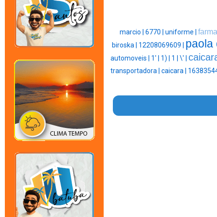
farma
marcio |
6770 |
uniforme |
paola 
biroska |
12208069609 |
caicar
automoveis |
1' |
1) |
1 |
\' |
transportadora |
caicara |
16383544