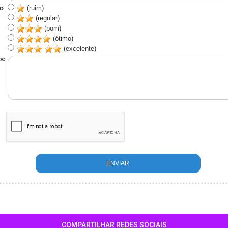
o
:
(ruim)
(regular)
(bom)
(ótimo)
(excelente)
s:
COMPARTILHAR REDES SOCIAIS