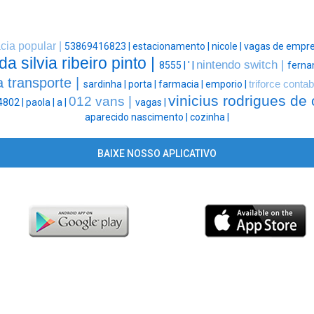
cia popular |
53869416823 |
estacionamento |
nicole |
vagas de empre
da silvia ribeiro pinto |
nintendo switch |
8555 |
' |
ferna
a transporte |
sardinha |
porta |
farmacia |
emporio |
triforce contab
vinicius rodrigues de o
012 vans |
802 |
paola |
a |
vagas |
aparecido nascimento |
cozinha |
BAIXE NOSSO APLICATIVO