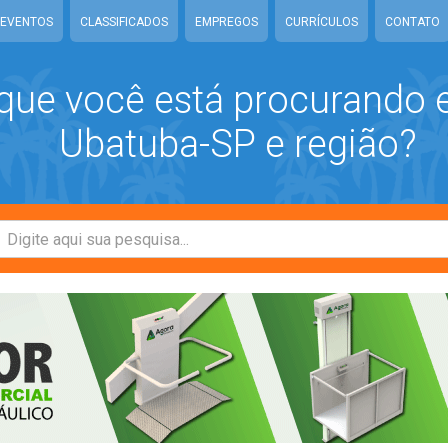
EVENTOS
CLASSIFICADOS
EMPREGOS
CURRÍCULOS
CONTATO
que você está procurando
Ubatuba-SP e região?