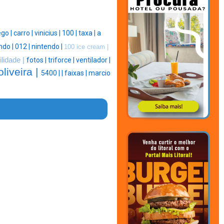
go |
carro |
vinicius |
100 |
taxa |
a
ndo |
012 |
nintendo |
100 ice cream |
ilidade |
fotos |
triforce |
ventilador |
liveira |
5400 |
|
faixas |
marcio