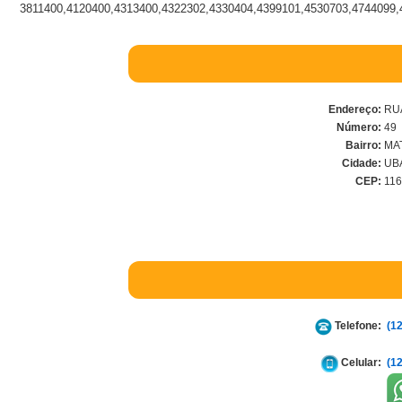
3811400,4120400,4313400,4322302,4330404,4399101,4530703,4744099,
Endereço:
RUA
Número:
49
Bairro:
MA
Cidade:
UBA
CEP:
116
Telefone:
(1
Celular:
(1