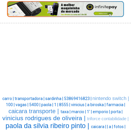
nintendo switch |
carro |
transportadora |
sardinha |
53869416823 |
100 |
vagas |
5400 |
paola |
1 |
8555 |
vinicius |
a biroska |
farmacia |
caicara transporte |
taxa |
marcio |
1' |
emporio |
porta |
vinicius rodrigues de oliveira |
triforce contabilidade |
paola da silvia ribeiro pinto |
caicara |
|
a |
fotos |