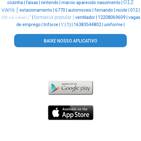
012
cozinha |
faixas |
nintendo |
marcio aparecido nascimento |
vans |
estacionamento |
6770 |
automoveis |
fernando |
nicole |
012 |
farmacia popular |
' |
ventilador |
12208069609 |
vagas
100 ice cream |
de emprego |
triforce |
\' |
1) |
16383544802 |
uniforme |
BAIXE NOSSO APLICATIVO