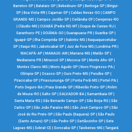
Barretos-SP
|
Batatais-SP
|
Bebedouro-SP
|
Bertioga-SP
|
Birigui-
SP
|
Boa Vista-RR
|
Cajamar-SP
|
Caldas Novas-GO
|
CAMPO
GRANDE-MS
|
Campos Jordão-SP
|
Ceilândia-DF
|
Cerejeiras-RO
|
Cláudio-MG
|
CUIABÁ (Pedra 90)-MT
|
Duque de Caxias-RJ
|
Garanhuns-PE
|
GOIÂNIA-GO
|
Guarapuava-PR
|
Guariba-SP
|
Iguapé-SP
|
Ilha Comprida-SP
|
Itabirito-MG
|
Itaquaquecetuba-
SP
|
Itaqui-RS
|
Jaboticabal-SP
|
Juiz de Fora-MG
|
Londrina-PR
|
MACAPÁ-AP
|
MANAUS-AM
|
Mariana-MG
|
Matão-SP
|
Medianeira-PR
|
Mirassol-SP
|
Mococa-SP
|
Monte Alto-SP
|
Montes Claros-MG
|
Morro Agudo-SP
|
Novo Progresso-PA
|
Olímpia-SP
|
Osasco-SP
|
Ouro Preto-MG
|
Peruíbe-SP
|
Piracicaba-SP
|
Pirassununga-SP
|
Ponta Porã-MS
|
Portel-PA
|
Porto Seguro-BA
|
Praia Grande-SP
|
Ribeirão Preto-SP
|
Rolim
de Moura-RO
|
Salto-SP
|
SALVADOR-BA
|
Samambaia-DF
|
Santa Maria-RS
|
São Bernardo Campo-SP
|
São Borja-RS
|
São
Carlos-SP
|
São João Paraíso-MG
|
São José Campos-SP
|
São
José do Rio Preto-SP
|
São Paulo (Itaquera)-SP
|
São Paulo
(Santo Amaro)-SP
|
São Pedro-SP
|
Sertãozinho-SP
|
Sete
Lagoas-MG
|
Sobral-CE
|
Sorocaba-SP
|
Taiobeiras-MG
|
Tangará