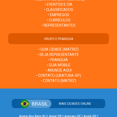
• EVENTOS E CIA
• CLASSIFICADOS
• EMPREGOS
• CURRÍCULOS
• REPRESENTANTES
GRUPO E FRANQUIA
• GUIA CIDADE (MATRIZ)
• SEJA REPRESENTANTE
• FRANQUIA
• GUIA MOBILE
• ANUNCIE AQUI
• CONTATO (UBATUBA-SP)
• CONTATO (MATRIZ)
MAIS CIDADES ONLINE
Angra dos Reis-RJ
|
Apiaí-SP
|
Aracaju-SE
|
Arujá-SP
|