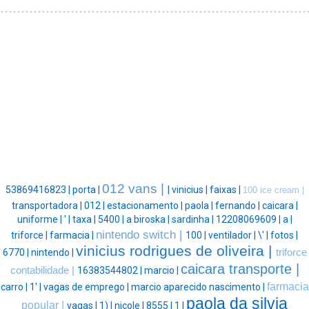
012 vans |
53869416823 |
porta |
|
vinicius |
faixas |
100 ice cream |
transportadora |
012 |
estacionamento |
paola |
fernando |
caicara |
uniforme |
' |
taxa |
5400 |
a biroska |
sardinha |
12208069609 |
a |
nintendo switch |
triforce |
farmacia |
100 |
ventilador |
\' |
fotos |
vinicius rodrigues de oliveira |
6770 |
nintendo |
triforce
caicara transporte |
contabilidade |
16383544802 |
marcio |
farmacia
carro |
1' |
vagas de emprego |
marcio aparecido nascimento |
paola da silvia
popular |
vagas |
1) |
nicole |
8555 |
1 |