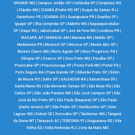
GRANDE-MS
|
Campos Jordão-SP
|
Ceilândia-DF
|
Cerejeiras-RO
|
Cláudio-MG
|
CUIABÁ (Pedra 90)-MT
|
Duque de Caxias-RJ
|
Garanhuns-PE
|
GOIÂNIA-GO
|
Guarapuava-PR
|
Guariba-SP
|
Iguapé-SP
|
Ilha Comprida-SP
|
Itabirito-MG
|
Itaquaquecetuba-
SP
|
Itaqui-RS
|
Jaboticabal-SP
|
Juiz de Fora-MG
|
Londrina-PR
|
MACAPÁ-AP
|
MANAUS-AM
|
Mariana-MG
|
Matão-SP
|
Medianeira-PR
|
Mirassol-SP
|
Mococa-SP
|
Monte Alto-SP
|
Montes Claros-MG
|
Morro Agudo-SP
|
Novo Progresso-PA
|
Olímpia-SP
|
Osasco-SP
|
Ouro Preto-MG
|
Peruíbe-SP
|
Piracicaba-SP
|
Pirassununga-SP
|
Ponta Porã-MS
|
Portel-PA
|
Porto Seguro-BA
|
Praia Grande-SP
|
Ribeirão Preto-SP
|
Rolim
de Moura-RO
|
Salto-SP
|
SALVADOR-BA
|
Samambaia-DF
|
Santa Maria-RS
|
São Bernardo Campo-SP
|
São Borja-RS
|
São
Carlos-SP
|
São João Paraíso-MG
|
São José Campos-SP
|
São
José do Rio Preto-SP
|
São Paulo (Itaquera)-SP
|
São Paulo
(Santo Amaro)-SP
|
São Pedro-SP
|
Sertãozinho-SP
|
Sete
Lagoas-MG
|
Sobral-CE
|
Sorocaba-SP
|
Taiobeiras-MG
|
Tangará
da Serra-MT
|
Tarauacá-AC
|
TERESINA-PI
|
Uruguaiana-RS
|
Vila
Velha-ES
|
Volta Redonda-RJ
|
Zona da Mata-MG