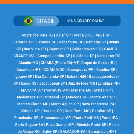
MAIS CIDADES ONLINE
Angra dos Reis-RJ
|
Apiaí-SP
|
Aracaju-SE
|
Arujá-SP
|
Barretos-SP
|
Batatais-SP
|
Bebedouro-SP
|
Bertioga-SP
|
Birigui-
SP
|
Boa Vista-RR
|
Cajamar-SP
|
Caldas Novas-GO
|
CAMPO
GRANDE-MS
|
Campos Jordão-SP
|
Ceilândia-DF
|
Cerejeiras-RO
|
Cláudio-MG
|
CUIABÁ (Pedra 90)-MT
|
Duque de Caxias-RJ
|
Garanhuns-PE
|
GOIÂNIA-GO
|
Guarapuava-PR
|
Guariba-SP
|
Iguapé-SP
|
Ilha Comprida-SP
|
Itabirito-MG
|
Itaquaquecetuba-
SP
|
Itaqui-RS
|
Jaboticabal-SP
|
Juiz de Fora-MG
|
Londrina-PR
|
MACAPÁ-AP
|
MANAUS-AM
|
Mariana-MG
|
Matão-SP
|
Medianeira-PR
|
Mirassol-SP
|
Mococa-SP
|
Monte Alto-SP
|
Montes Claros-MG
|
Morro Agudo-SP
|
Novo Progresso-PA
|
Olímpia-SP
|
Osasco-SP
|
Ouro Preto-MG
|
Peruíbe-SP
|
Piracicaba-SP
|
Pirassununga-SP
|
Ponta Porã-MS
|
Portel-PA
|
Porto Seguro-BA
|
Praia Grande-SP
|
Ribeirão Preto-SP
|
Rolim
de Moura-RO
|
Salto-SP
|
SALVADOR-BA
|
Samambaia-DF
|