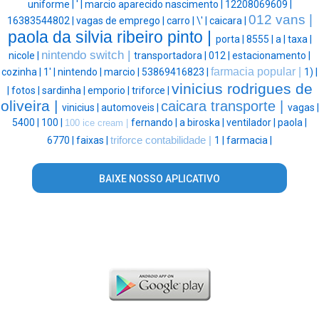
uniforme |
' |
marcio aparecido nascimento |
12208069609 |
012 vans |
16383544802 |
vagas de emprego |
carro |
\' |
caicara |
paola da silvia ribeiro pinto |
porta |
8555 |
a |
taxa |
nintendo switch |
nicole |
transportadora |
012 |
estacionamento |
farmacia popular |
cozinha |
1' |
nintendo |
marcio |
53869416823 |
1) |
vinicius rodrigues de
|
fotos |
sardinha |
emporio |
triforce |
oliveira |
caicara transporte |
vinicius |
automoveis |
vagas |
5400 |
100 |
fernando |
a biroska |
ventilador |
paola |
100 ice cream |
6770 |
faixas |
triforce contabilidade |
1 |
farmacia |
BAIXE NOSSO APLICATIVO