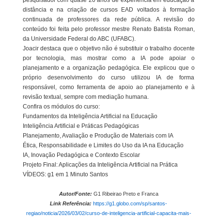
pesquisador com quase 20 anos de experiência em educação a
distância e na criação de cursos EAD voltados à formação
continuada de professores da rede pública. A revisão do
conteúdo foi feita pelo professor mestre Renato Batista Roman,
da Universidade Federal do ABC (UFABC).
Joacir destaca que o objetivo não é substituir o trabalho docente
por tecnologia, mas mostrar como a IA pode apoiar o
planejamento e a organização pedagógica. Ele explicou que o
próprio desenvolvimento do curso utilizou IA de forma
responsável, como ferramenta de apoio ao planejamento e à
revisão textual, sempre com mediação humana.
Confira os módulos do curso:
Fundamentos da Inteligência Artificial na Educação
Inteligência Artificial e Práticas Pedagógicas
Planejamento, Avaliação e Produção de Materiais com IA
Ética, Responsabilidade e Limites do Uso da IA na Educação
IA, Inovação Pedagógica e Contexto Escolar
Projeto Final: Aplicações da Inteligência Artificial na Prática
VÍDEOS: g1 em 1 Minuto Santos
Autor/Fonte:
G1 Ribeirao Preto e Franca
Link Referência:
https://g1.globo.com/sp/santos-
regiao/noticia/2026/03/02/curso-de-inteligencia-artificial-capacita-mais-