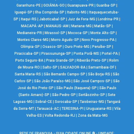
Garanhuns-PE
|
GOIÂNIA-GO
|
Guarapuava-PR
|
Guariba-SP
|
Iguapé-SP
|
Ilha Comprida-SP
|
Itabirito-MG
|
Itaquaquecetuba-
SP
|
Itaqui-RS
|
Jaboticabal-SP
|
Juiz de Fora-MG
|
Londrina-PR
|
MACAPÁ-AP
|
MANAUS-AM
|
Mariana-MG
|
Matão-SP
|
Medianeira-PR
|
Mirassol-SP
|
Mococa-SP
|
Monte Alto-SP
|
Montes Claros-MG
|
Morro Agudo-SP
|
Novo Progresso-PA
|
Olímpia-SP
|
Osasco-SP
|
Ouro Preto-MG
|
Peruíbe-SP
|
Piracicaba-SP
|
Pirassununga-SP
|
Ponta Porã-MS
|
Portel-PA
|
Porto Seguro-BA
|
Praia Grande-SP
|
Ribeirão Preto-SP
|
Rolim
de Moura-RO
|
Salto-SP
|
SALVADOR-BA
|
Samambaia-DF
|
Santa Maria-RS
|
São Bernardo Campo-SP
|
São Borja-RS
|
São
Carlos-SP
|
São João Paraíso-MG
|
São José Campos-SP
|
São
José do Rio Preto-SP
|
São Paulo (Itaquera)-SP
|
São Paulo
(Santo Amaro)-SP
|
São Pedro-SP
|
Sertãozinho-SP
|
Sete
Lagoas-MG
|
Sobral-CE
|
Sorocaba-SP
|
Taiobeiras-MG
|
Tangará
da Serra-MT
|
Tarauacá-AC
|
TERESINA-PI
|
Uruguaiana-RS
|
Vila
Velha-ES
|
Volta Redonda-RJ
|
Zona da Mata-MG
REDE DE FRANQUIA - GUIA CIDADE ONLINE ® - UNIDADE: