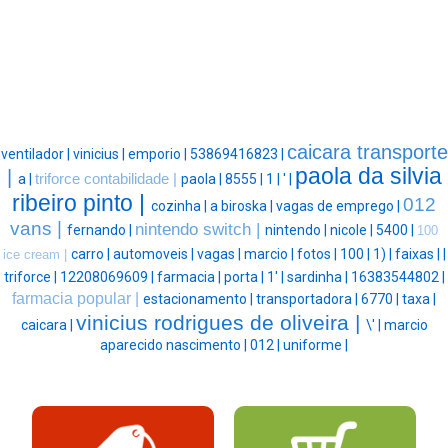
caicara transporte
ventilador |
vinicius |
emporio |
53869416823 |
paola da silvia
|
a |
triforce contabilidade |
paola |
8555 |
1 |
' |
ribeiro pinto |
012
cozinha |
a biroska |
vagas de emprego |
vans |
nintendo switch |
fernando |
nintendo |
nicole |
5400 |
100
carro |
automoveis |
vagas |
marcio |
fotos |
100 |
1) |
faixas |
|
ice cream |
triforce |
12208069609 |
farmacia |
porta |
1' |
sardinha |
16383544802 |
farmacia popular |
estacionamento |
transportadora |
6770 |
taxa |
vinicius rodrigues de oliveira |
caicara |
\' |
marcio
aparecido nascimento |
012 |
uniforme |