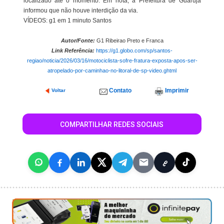
localizado até o momento. Em nota, a Prefeitura de Guarujá
informou que não houve interdição da via.
VÍDEOS: g1 em 1 minuto Santos
Autor/Fonte:
G1 Ribeirao Preto e Franca
Link Referência:
https://g1.globo.com/sp/santos-
regiao/noticia/2026/03/16/motociclista-sofre-fratura-exposta-apos-ser-
atropelado-por-caminhao-no-litoral-de-sp-video.ghtml
Contato
Imprimir
Voltar
COMPARTILHAR REDES SOCIAIS