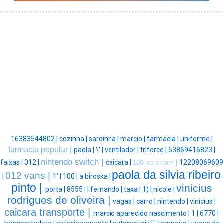
16383544802 |
cozinha |
sardinha |
marcio |
farmacia |
uniforme |
farmacia popular |
paola |
\' |
ventilador |
triforce |
53869416823 |
nintendo switch |
faixas |
012 |
caicara |
12208069609
100 ice cream |
paola da silvia ribeiro
012 vans |
|
1' |
100 |
a biroska |
pinto |
vinicius
porta |
8555 |
|
fernando |
taxa |
1) |
nicole |
rodrigues de oliveira |
vagas |
carro |
nintendo |
vinicius |
caicara transporte |
marcio aparecido nascimento |
1 |
6770 |