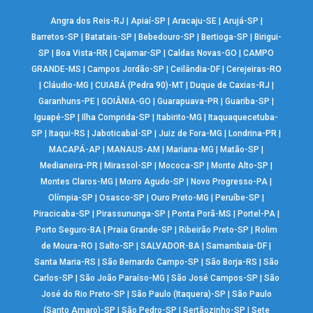
Angra dos Reis-RJ
|
Apiaí-SP
|
Aracaju-SE
|
Arujá-SP
|
Barretos-SP
|
Batatais-SP
|
Bebedouro-SP
|
Bertioga-SP
|
Birigui-
SP
|
Boa Vista-RR
|
Cajamar-SP
|
Caldas Novas-GO
|
CAMPO
GRANDE-MS
|
Campos Jordão-SP
|
Ceilândia-DF
|
Cerejeiras-RO
|
Cláudio-MG
|
CUIABÁ (Pedra 90)-MT
|
Duque de Caxias-RJ
|
Garanhuns-PE
|
GOIÂNIA-GO
|
Guarapuava-PR
|
Guariba-SP
|
Iguapé-SP
|
Ilha Comprida-SP
|
Itabirito-MG
|
Itaquaquecetuba-
SP
|
Itaqui-RS
|
Jaboticabal-SP
|
Juiz de Fora-MG
|
Londrina-PR
|
MACAPÁ-AP
|
MANAUS-AM
|
Mariana-MG
|
Matão-SP
|
Medianeira-PR
|
Mirassol-SP
|
Mococa-SP
|
Monte Alto-SP
|
Montes Claros-MG
|
Morro Agudo-SP
|
Novo Progresso-PA
|
Olímpia-SP
|
Osasco-SP
|
Ouro Preto-MG
|
Peruíbe-SP
|
Piracicaba-SP
|
Pirassununga-SP
|
Ponta Porã-MS
|
Portel-PA
|
Porto Seguro-BA
|
Praia Grande-SP
|
Ribeirão Preto-SP
|
Rolim
de Moura-RO
|
Salto-SP
|
SALVADOR-BA
|
Samambaia-DF
|
Santa Maria-RS
|
São Bernardo Campo-SP
|
São Borja-RS
|
São
Carlos-SP
|
São João Paraíso-MG
|
São José Campos-SP
|
São
José do Rio Preto-SP
|
São Paulo (Itaquera)-SP
|
São Paulo
(Santo Amaro)-SP
|
São Pedro-SP
|
Sertãozinho-SP
|
Sete