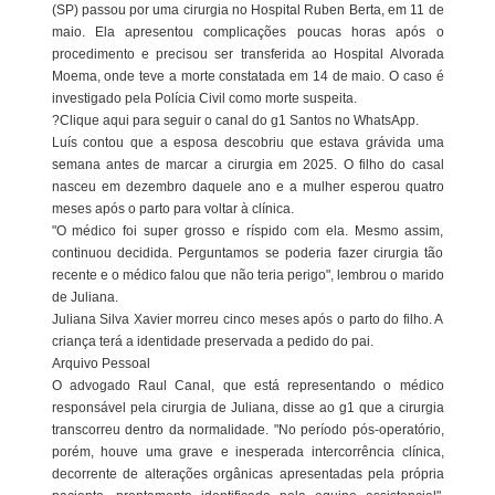
(SP) passou por uma cirurgia no Hospital Ruben Berta, em 11 de
maio. Ela apresentou complicações poucas horas após o
procedimento e precisou ser transferida ao Hospital Alvorada
Moema, onde teve a morte constatada em 14 de maio. O caso é
investigado pela Polícia Civil como morte suspeita.
?Clique aqui para seguir o canal do g1 Santos no WhatsApp.
Luís contou que a esposa descobriu que estava grávida uma
semana antes de marcar a cirurgia em 2025. O filho do casal
nasceu em dezembro daquele ano e a mulher esperou quatro
meses após o parto para voltar à clínica.
"O médico foi super grosso e ríspido com ela. Mesmo assim,
continuou decidida. Perguntamos se poderia fazer cirurgia tão
recente e o médico falou que não teria perigo", lembrou o marido
de Juliana.
Juliana Silva Xavier morreu cinco meses após o parto do filho. A
criança terá a identidade preservada a pedido do pai.
Arquivo Pessoal
O advogado Raul Canal, que está representando o médico
responsável pela cirurgia de Juliana, disse ao g1 que a cirurgia
transcorreu dentro da normalidade. "No período pós-operatório,
porém, houve uma grave e inesperada intercorrência clínica,
decorrente de alterações orgânicas apresentadas pela própria