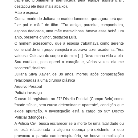
paciente, prontamente identificada pela equipe assistencial",
destacou ele (leia mais abaixo).
Mãe e esposa
Com a morte de Juliana, o marido lamentou que agora terá que
"ser pai e mãe" do filho. "Era amiga, parceira, companheira,
esposa dedicada, uma mãe maravilhosa. Amava esse bebê, um
anjo, presente divino", destacou Luís.
O homem acrescentou que a esposa trabalhava como gerente
comercial de um grupo varejista e adorava fazer academia. "Era
vaidosa. Cuidava do corpo e de mim [...]. Devo minha vida a ela.
Sou cardíaco, pois operei o coração e, várias vezes, ela me
socorreu", finalizou.
Juliana Silva Xavier, de 39 anos, morreu após complicações
relacionadas a uma cirurgia plástica
Arquivo Pessoal
Polícia investiga
O caso foi registrado no 27º Distrito Policial (Campo Belo) como
"morte súbita, sem causa determinante aparente", condição que
exige apuração. A investigação está a cargo do 96º Distrito
Policial (Monções).
A Polícia Civil busca esclarecer se a morte foi uma fatalidade ou
se está relacionada a alguma doença pré-existente, o que
provocou a parada cardiorrespiratória, se houve complicação