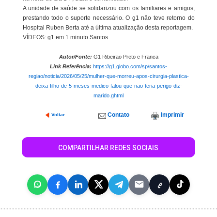
A unidade de saúde se solidarizou com os familiares e amigos,
prestando todo o suporte necessário. O g1 não teve retorno do
Hospital Ruben Berta até a última atualização desta reportagem.
VÍDEOS: g1 em 1 minuto Santos
Autor/Fonte:
G1 Ribeirao Preto e Franca
Link Referência:
https://g1.globo.com/sp/santos-
regiao/noticia/2026/05/25/mulher-que-morreu-apos-cirurgia-plastica-
deixa-filho-de-5-meses-medico-falou-que-nao-teria-perigo-diz-
marido.ghtml
Contato
Imprimir
Voltar
COMPARTILHAR REDES SOCIAIS