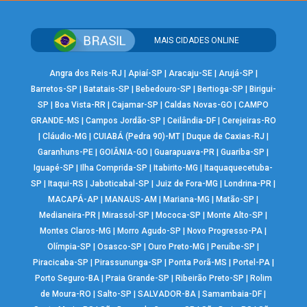
MAIS CIDADES ONLINE
Angra dos Reis-RJ
|
Apiaí-SP
|
Aracaju-SE
|
Arujá-SP
|
Barretos-SP
|
Batatais-SP
|
Bebedouro-SP
|
Bertioga-SP
|
Birigui-
SP
|
Boa Vista-RR
|
Cajamar-SP
|
Caldas Novas-GO
|
CAMPO
GRANDE-MS
|
Campos Jordão-SP
|
Ceilândia-DF
|
Cerejeiras-RO
|
Cláudio-MG
|
CUIABÁ (Pedra 90)-MT
|
Duque de Caxias-RJ
|
Garanhuns-PE
|
GOIÂNIA-GO
|
Guarapuava-PR
|
Guariba-SP
|
Iguapé-SP
|
Ilha Comprida-SP
|
Itabirito-MG
|
Itaquaquecetuba-
SP
|
Itaqui-RS
|
Jaboticabal-SP
|
Juiz de Fora-MG
|
Londrina-PR
|
MACAPÁ-AP
|
MANAUS-AM
|
Mariana-MG
|
Matão-SP
|
Medianeira-PR
|
Mirassol-SP
|
Mococa-SP
|
Monte Alto-SP
|
Montes Claros-MG
|
Morro Agudo-SP
|
Novo Progresso-PA
|
Olímpia-SP
|
Osasco-SP
|
Ouro Preto-MG
|
Peruíbe-SP
|
Piracicaba-SP
|
Pirassununga-SP
|
Ponta Porã-MS
|
Portel-PA
|
Porto Seguro-BA
|
Praia Grande-SP
|
Ribeirão Preto-SP
|
Rolim
de Moura-RO
|
Salto-SP
|
SALVADOR-BA
|
Samambaia-DF
|