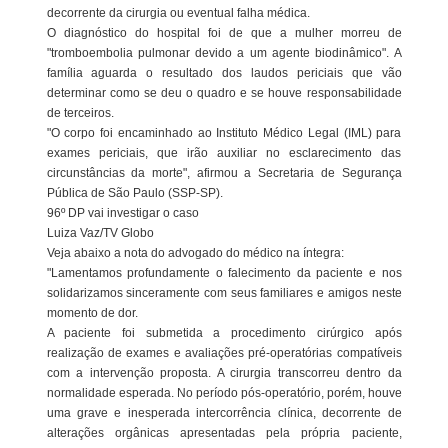
decorrente da cirurgia ou eventual falha médica.
O diagnóstico do hospital foi de que a mulher morreu de
"tromboembolia pulmonar devido a um agente biodinâmico". A
família aguarda o resultado dos laudos periciais que vão
determinar como se deu o quadro e se houve responsabilidade
de terceiros.
"O corpo foi encaminhado ao Instituto Médico Legal (IML) para
exames periciais, que irão auxiliar no esclarecimento das
circunstâncias da morte", afirmou a Secretaria de Segurança
Pública de São Paulo (SSP-SP).
96º DP vai investigar o caso
Luiza Vaz/TV Globo
Veja abaixo a nota do advogado do médico na íntegra:
"Lamentamos profundamente o falecimento da paciente e nos
solidarizamos sinceramente com seus familiares e amigos neste
momento de dor.
A paciente foi submetida a procedimento cirúrgico após
realização de exames e avaliações pré-operatórias compatíveis
com a intervenção proposta. A cirurgia transcorreu dentro da
normalidade esperada. No período pós-operatório, porém, houve
uma grave e inesperada intercorrência clínica, decorrente de
alterações orgânicas apresentadas pela própria paciente,