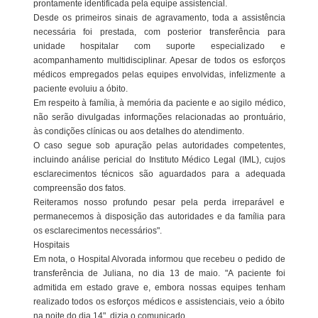
prontamente identificada pela equipe assistencial.
Desde os primeiros sinais de agravamento, toda a assistência
necessária foi prestada, com posterior transferência para
unidade hospitalar com suporte especializado e
acompanhamento multidisciplinar. Apesar de todos os esforços
médicos empregados pelas equipes envolvidas, infelizmente a
paciente evoluiu a óbito.
Em respeito à família, à memória da paciente e ao sigilo médico,
não serão divulgadas informações relacionadas ao prontuário,
às condições clínicas ou aos detalhes do atendimento.
O caso segue sob apuração pelas autoridades competentes,
incluindo análise pericial do Instituto Médico Legal (IML), cujos
esclarecimentos técnicos são aguardados para a adequada
compreensão dos fatos.
Reiteramos nosso profundo pesar pela perda irreparável e
permanecemos à disposição das autoridades e da família para
os esclarecimentos necessários".
Hospitais
Em nota, o Hospital Alvorada informou que recebeu o pedido de
transferência de Juliana, no dia 13 de maio. "A paciente foi
admitida em estado grave e, embora nossas equipes tenham
realizado todos os esforços médicos e assistenciais, veio a óbito
na noite do dia 14", dizia o comunicado.