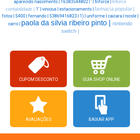
aparecido nascimento |
16383544802 |
' |
triforce |
triforce
farmacia popular |
contabilidade |
1' |
vinicius |
estacionamento |
fotos |
5400 |
fernando |
53869416823 |
1) |
uniforme |
caicara |
nicole |
paola da silvia ribeiro pinto |
nintendo
carro |
switch |
CUPOM DESCONTO
GUIA SHOP ONLINE
AVALIAÇÕES
BAIXAR APP