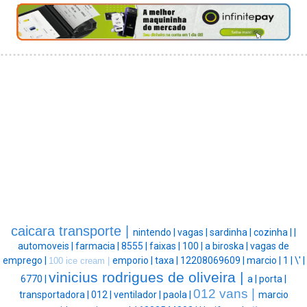
caicara transporte |
nintendo |
vagas |
sardinha |
cozinha |
|
automoveis |
farmacia |
8555 |
faixas |
100 |
a biroska |
vagas de
emprego |
emporio |
taxa |
12208069609 |
marcio |
1 |
\' |
100 ice cream |
vinicius rodrigues de oliveira |
6770 |
a |
porta |
012 vans |
transportadora |
012 |
ventilador |
paola |
marcio