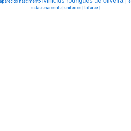
vinicius rodrigues de oliveira |
aparecido nascimento |
e
estacionamento |
uniforme |
triforce |