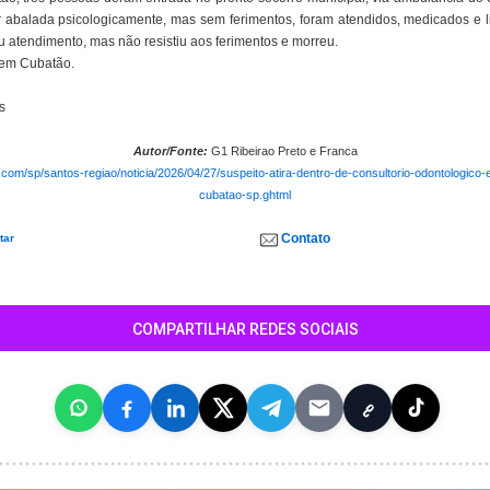
 abalada psicologicamente, mas sem ferimentos, foram atendidos, medicados e 
 atendimento, mas não resistiu aos ferimentos e morreu.
 em Cubatão.
s
Autor/Fonte:
G1 Ribeirao Preto e Franca
o.com/sp/santos-regiao/noticia/2026/04/27/suspeito-atira-dentro-de-consultorio-odontologic
cubatao-sp.ghtml
Contato
tar
COMPARTILHAR REDES SOCIAIS