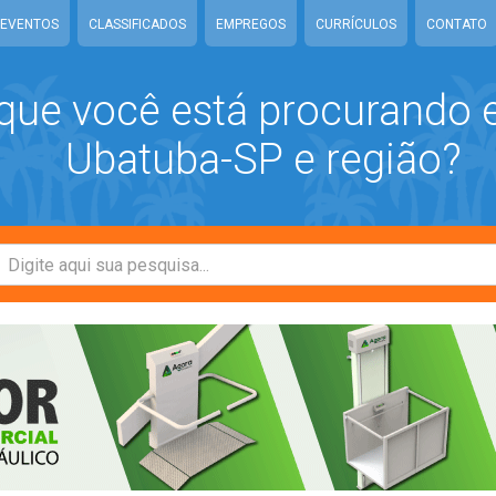
EVENTOS
CLASSIFICADOS
EMPREGOS
CURRÍCULOS
CONTATO
que você está procurando
Ubatuba-SP e região?