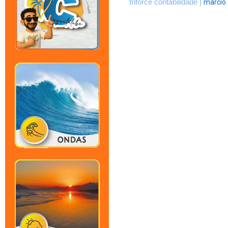
triforce contabilidade |
marcio 