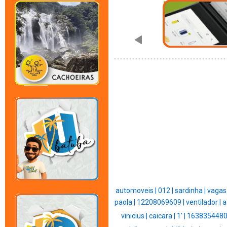
automoveis |
012 |
sardinha |
vagas
paola |
12208069609 |
ventilador |
a
vinicius |
caicara |
1' |
1638354480