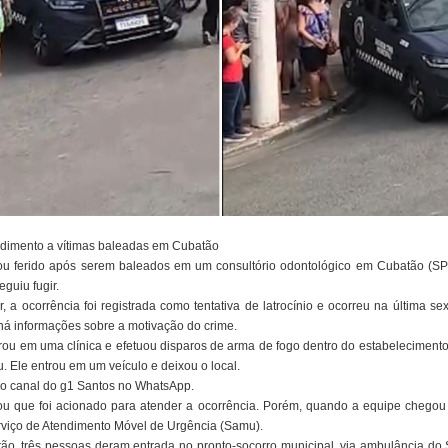
ndimento a vítimas baleadas em Cubatão
u ferido após serem baleados em um consultório odontológico em Cubatão (SP).
guiu fugir.
, a ocorrência foi registrada como tentativa de latrocínio e ocorreu na última se
há informações sobre a motivação do crime.
 em uma clínica e efetuou disparos de arma de fogo dentro do estabelecimento. 
. Ele entrou em um veículo e deixou o local.
ovo canal do g1 Santos no WhatsApp.
 que foi acionado para atender a ocorrência. Porém, quando a equipe chegou n
rviço de Atendimento Móvel de Urgência (Samu).
ão, três pessoas deram entrada no pronto-socorro municipal, via ambulância d