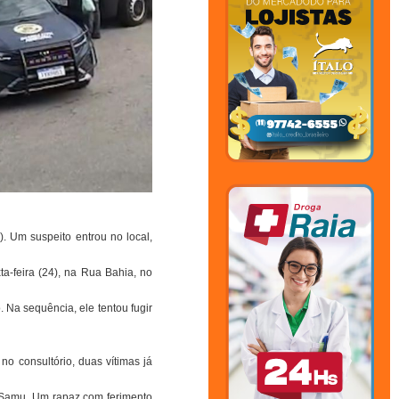
 Um suspeito entrou no local,
xta-feira (24), na Rua Bahia, no
Na sequência, ele tentou fugir
o consultório, duas vítimas já
o Samu. Um rapaz com ferimento