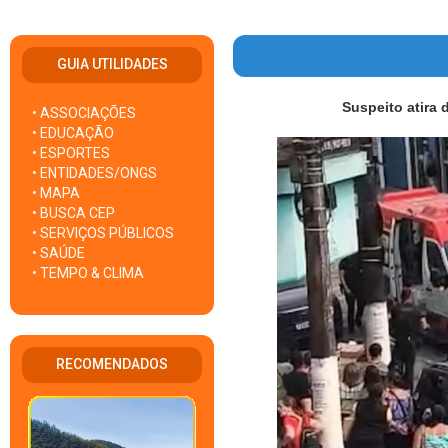
GUIA UTILIDADES
Suspeito atira
• ASSOCIAÇÕES
• EDUCAÇÃO
• ESPORTES
• ENTIDADES/ONGS
• MAPA
• BUSCA CEP
• SERVIÇOS PÚBLICOS
• SAÚDE
• TEMPO & CLIMA
RECOMENDADOS