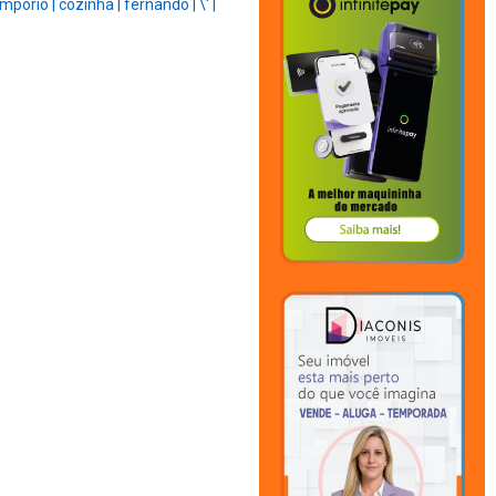
mporio |
cozinha |
fernando |
\' |