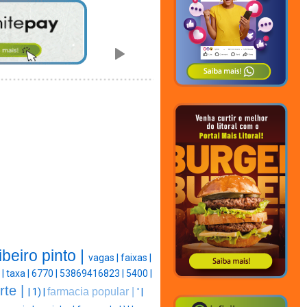
ibeiro pinto |
vagas |
faixas |
 |
taxa |
6770 |
53869416823 |
5400 |
rte |
farmacia popular |
|
1) |
' |