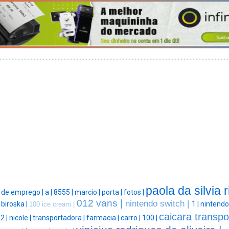
paola da silvia r
 de emprego |
a |
8555 |
marcio |
porta |
fotos |
012 vans |
nintendo switch |
 biroska |
1 |
nintendo
100 ice cream |
caicara transpo
2 |
nicole |
transportadora |
farmacia |
carro |
100 |