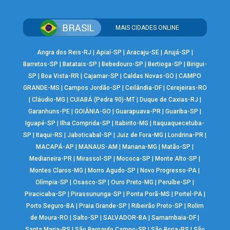
MAIS CIDADES ONLINE
Angra dos Reis-RJ
|
Apiaí-SP
|
Aracaju-SE
|
Arujá-SP
|
Barretos-SP
|
Batatais-SP
|
Bebedouro-SP
|
Bertioga-SP
|
Birigui-
SP
|
Boa Vista-RR
|
Cajamar-SP
|
Caldas Novas-GO
|
CAMPO
GRANDE-MS
|
Campos Jordão-SP
|
Ceilândia-DF
|
Cerejeiras-RO
|
Cláudio-MG
|
CUIABÁ (Pedra 90)-MT
|
Duque de Caxias-RJ
|
Garanhuns-PE
|
GOIÂNIA-GO
|
Guarapuava-PR
|
Guariba-SP
|
Iguapé-SP
|
Ilha Comprida-SP
|
Itabirito-MG
|
Itaquaquecetuba-
SP
|
Itaqui-RS
|
Jaboticabal-SP
|
Juiz de Fora-MG
|
Londrina-PR
|
MACAPÁ-AP
|
MANAUS-AM
|
Mariana-MG
|
Matão-SP
|
Medianeira-PR
|
Mirassol-SP
|
Mococa-SP
|
Monte Alto-SP
|
Montes Claros-MG
|
Morro Agudo-SP
|
Novo Progresso-PA
|
Olímpia-SP
|
Osasco-SP
|
Ouro Preto-MG
|
Peruíbe-SP
|
Piracicaba-SP
|
Pirassununga-SP
|
Ponta Porã-MS
|
Portel-PA
|
Porto Seguro-BA
|
Praia Grande-SP
|
Ribeirão Preto-SP
|
Rolim
de Moura-RO
|
Salto-SP
|
SALVADOR-BA
|
Samambaia-DF
|
Santa Maria-RS
|
São Bernardo Campo-SP
|
São Borja-RS
|
São