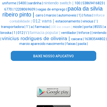
nintendo switch |
uniforme |
5400 |
sardinha |
100 |
53869416823 |
paola da silvia
6770 |
12208069609 |
vagas de emprego |
ribeiro pinto |
carro |
marcio |
automoveis |
1) |
fotos |
triforce
012 vans |
contabilidade |
estacionamento |
vinicius |
' |
transportadora |
1' |
a |
farmacia |
nicole |
porta |
8555 |
a
100 ice cream |
farmacia popular |
biroska |
1 |
012 |
\' |
ventilador |
triforce |
|
nintendo
vinicius rodrigues de oliveira |
|
caicara |
16383544802 |
marcio aparecido nascimento |
faixas |
paola |
BAIXE NOSSO APLICATIVO