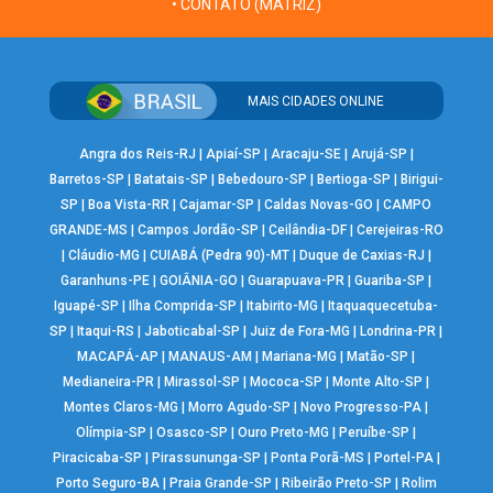
• CONTATO (MATRIZ)
MAIS CIDADES ONLINE
Angra dos Reis-RJ
|
Apiaí-SP
|
Aracaju-SE
|
Arujá-SP
|
Barretos-SP
|
Batatais-SP
|
Bebedouro-SP
|
Bertioga-SP
|
Birigui-
SP
|
Boa Vista-RR
|
Cajamar-SP
|
Caldas Novas-GO
|
CAMPO
GRANDE-MS
|
Campos Jordão-SP
|
Ceilândia-DF
|
Cerejeiras-RO
|
Cláudio-MG
|
CUIABÁ (Pedra 90)-MT
|
Duque de Caxias-RJ
|
Garanhuns-PE
|
GOIÂNIA-GO
|
Guarapuava-PR
|
Guariba-SP
|
Iguapé-SP
|
Ilha Comprida-SP
|
Itabirito-MG
|
Itaquaquecetuba-
SP
|
Itaqui-RS
|
Jaboticabal-SP
|
Juiz de Fora-MG
|
Londrina-PR
|
MACAPÁ-AP
|
MANAUS-AM
|
Mariana-MG
|
Matão-SP
|
Medianeira-PR
|
Mirassol-SP
|
Mococa-SP
|
Monte Alto-SP
|
Montes Claros-MG
|
Morro Agudo-SP
|
Novo Progresso-PA
|
Olímpia-SP
|
Osasco-SP
|
Ouro Preto-MG
|
Peruíbe-SP
|
Piracicaba-SP
|
Pirassununga-SP
|
Ponta Porã-MS
|
Portel-PA
|
Porto Seguro-BA
|
Praia Grande-SP
|
Ribeirão Preto-SP
|
Rolim