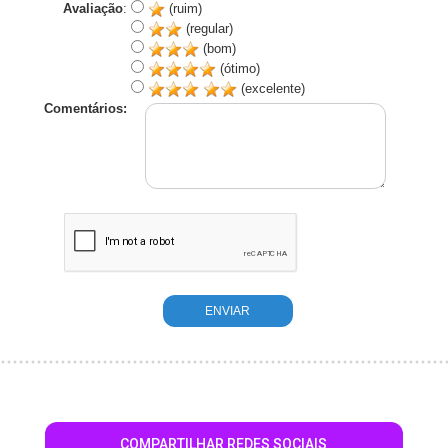
Avaliação
:
(ruim)
(regular)
(bom)
(ótimo)
(excelente)
Comentários:
COMPARTILHAR REDES SOCIAIS