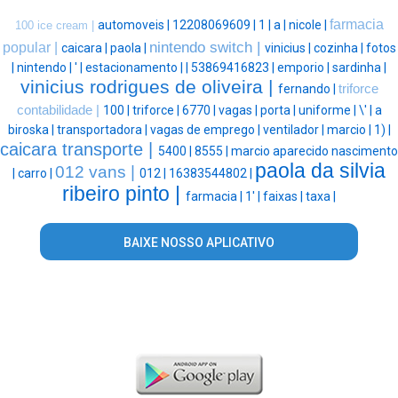
farmacia
automoveis |
12208069609 |
1 |
a |
nicole |
100 ice cream |
nintendo switch |
popular |
caicara |
paola |
vinicius |
cozinha |
fotos
|
nintendo |
' |
estacionamento |
|
53869416823 |
emporio |
sardinha |
vinicius rodrigues de oliveira |
fernando |
triforce
contabilidade |
100 |
triforce |
6770 |
vagas |
porta |
uniforme |
\' |
a
biroska |
transportadora |
vagas de emprego |
ventilador |
marcio |
1) |
caicara transporte |
5400 |
8555 |
marcio aparecido nascimento
paola da silvia
012 vans |
|
carro |
012 |
16383544802 |
ribeiro pinto |
farmacia |
1' |
faixas |
taxa |
BAIXE NOSSO APLICATIVO