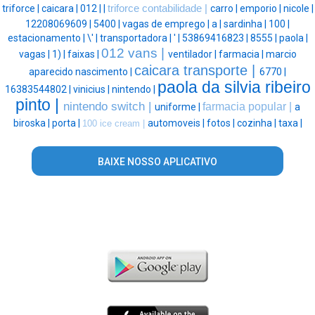
triforce |
caicara |
012 |
|
triforce contabilidade |
carro |
emporio |
nicole |
12208069609 |
5400 |
vagas de emprego |
a |
sardinha |
100 |
estacionamento |
\' |
transportadora |
' |
53869416823 |
8555 |
paola |
012 vans |
vagas |
1) |
faixas |
ventilador |
farmacia |
marcio
caicara transporte |
aparecido nascimento |
6770 |
paola da silvia ribeiro
16383544802 |
vinicius |
nintendo |
pinto |
nintendo switch |
farmacia popular |
uniforme |
a
biroska |
porta |
automoveis |
fotos |
cozinha |
taxa |
100 ice cream |
BAIXE NOSSO APLICATIVO