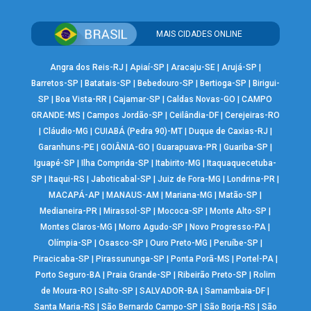
MAIS CIDADES ONLINE
Angra dos Reis-RJ
|
Apiaí-SP
|
Aracaju-SE
|
Arujá-SP
|
Barretos-SP
|
Batatais-SP
|
Bebedouro-SP
|
Bertioga-SP
|
Birigui-
SP
|
Boa Vista-RR
|
Cajamar-SP
|
Caldas Novas-GO
|
CAMPO
GRANDE-MS
|
Campos Jordão-SP
|
Ceilândia-DF
|
Cerejeiras-RO
|
Cláudio-MG
|
CUIABÁ (Pedra 90)-MT
|
Duque de Caxias-RJ
|
Garanhuns-PE
|
GOIÂNIA-GO
|
Guarapuava-PR
|
Guariba-SP
|
Iguapé-SP
|
Ilha Comprida-SP
|
Itabirito-MG
|
Itaquaquecetuba-
SP
|
Itaqui-RS
|
Jaboticabal-SP
|
Juiz de Fora-MG
|
Londrina-PR
|
MACAPÁ-AP
|
MANAUS-AM
|
Mariana-MG
|
Matão-SP
|
Medianeira-PR
|
Mirassol-SP
|
Mococa-SP
|
Monte Alto-SP
|
Montes Claros-MG
|
Morro Agudo-SP
|
Novo Progresso-PA
|
Olímpia-SP
|
Osasco-SP
|
Ouro Preto-MG
|
Peruíbe-SP
|
Piracicaba-SP
|
Pirassununga-SP
|
Ponta Porã-MS
|
Portel-PA
|
Porto Seguro-BA
|
Praia Grande-SP
|
Ribeirão Preto-SP
|
Rolim
de Moura-RO
|
Salto-SP
|
SALVADOR-BA
|
Samambaia-DF
|
Santa Maria-RS
|
São Bernardo Campo-SP
|
São Borja-RS
|
São